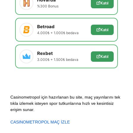
Katıl
%300 Bonus
Betroad
Katıl
4.000₺ + 1.000₺ bedava
Rexbet
Katıl
3.000₺ + 1.500₺ bedava
Casinometropol için hazırlanan bu site, maç yayınlarını tek
tıkla izlemek isteyen spor tutkunlarına hızlı ve kesintisiz
erişim sunar.
CASINOMETROPOL MAÇ İZLE