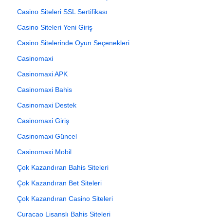
Casino Siteleri SSL Sertifikası
Casino Siteleri Yeni Giriş
Casino Sitelerinde Oyun Seçenekleri
Casinomaxi
Casinomaxi APK
Casinomaxi Bahis
Casinomaxi Destek
Casinomaxi Giriş
Casinomaxi Güncel
Casinomaxi Mobil
Çok Kazandıran Bahis Siteleri
Çok Kazandıran Bet Siteleri
Çok Kazandıran Casino Siteleri
Curacao Lisanslı Bahis Siteleri