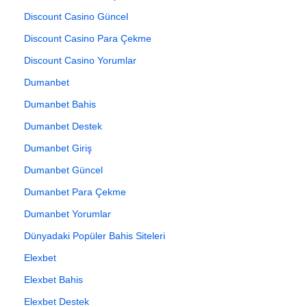
Discount Casino Güncel
Discount Casino Para Çekme
Discount Casino Yorumlar
Dumanbet
Dumanbet Bahis
Dumanbet Destek
Dumanbet Giriş
Dumanbet Güncel
Dumanbet Para Çekme
Dumanbet Yorumlar
Dünyadaki Popüler Bahis Siteleri
Elexbet
Elexbet Bahis
Elexbet Destek