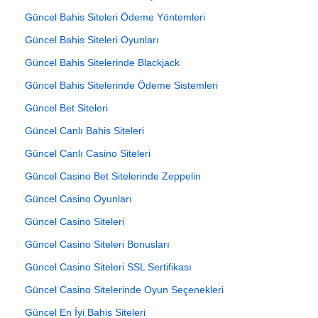
Güncel Bahis Siteleri Ödeme Yöntemleri
Güncel Bahis Siteleri Oyunları
Güncel Bahis Sitelerinde Blackjack
Güncel Bahis Sitelerinde Ödeme Sistemleri
Güncel Bet Siteleri
Güncel Canlı Bahis Siteleri
Güncel Canlı Casino Siteleri
Güncel Casino Bet Sitelerinde Zeppelin
Güncel Casino Oyunları
Güncel Casino Siteleri
Güncel Casino Siteleri Bonusları
Güncel Casino Siteleri SSL Sertifikası
Güncel Casino Sitelerinde Oyun Seçenekleri
Güncel En İyi Bahis Siteleri