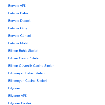
Betvole APK
Betvole Bahis
Betvole Destek
Betvole Giriş
Betvole Güncel
Betvole Mobil
Bilinen Bahis Siteleri
Bilinen Casino Siteleri
Bilinen Güvenilir Casino Siteleri
Bilinmeyen Bahis Siteleri
Bilinmeyen Casino Siteleri
Bilyoner
Bilyoner APK
Bilyoner Destek