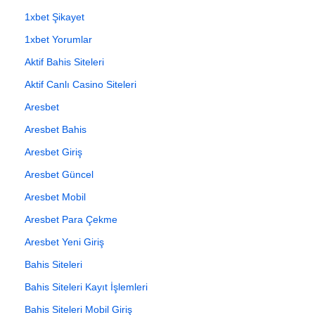
1xbet Şikayet
1xbet Yorumlar
Aktif Bahis Siteleri
Aktif Canlı Casino Siteleri
Aresbet
Aresbet Bahis
Aresbet Giriş
Aresbet Güncel
Aresbet Mobil
Aresbet Para Çekme
Aresbet Yeni Giriş
Bahis Siteleri
Bahis Siteleri Kayıt İşlemleri
Bahis Siteleri Mobil Giriş