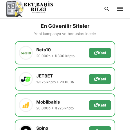
En Güvenilir Siteler
Yeni kampanya ve bonusları incele
Type
Bets10
your
Katıl
searc
20.000₺ + %300 kripto
query
and
hit
enter:
JETBET
Katıl
%325 kripto + 20.000₺
Mobilbahis
Katıl
20.000₺ + %225 kripto
Spino