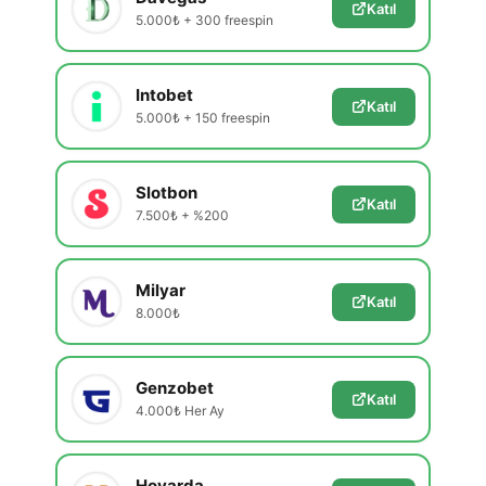
Katıl
5.000₺ + 300 freespin
Intobet
Katıl
5.000₺ + 150 freespin
Slotbon
Katıl
7.500₺ + %200
Milyar
Katıl
8.000₺
Genzobet
Katıl
4.000₺ Her Ay
Hovarda