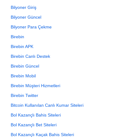
Bilyoner Giriş
Bilyoner Güncel
Bilyoner Para Çekme
Birebin
Birebin APK
Birebin Canlı Destek
Birebin Güncel
Birebin Mobil
Birebin Müşteri Hizmetleri
Birebin Twitter
Bitcoin Kullanılan Canlı Kumar Siteleri
Bol Kazançlı Bahis Siteleri
Bol Kazançlı Bet Siteleri
Bol Kazançlı Kaçak Bahis Siteleri