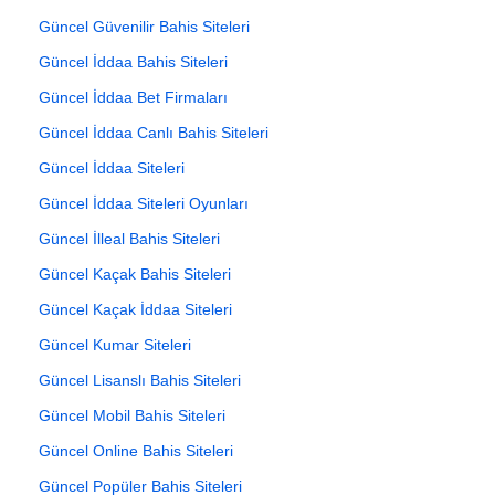
Güncel Güvenilir Bahis Siteleri
Güncel İddaa Bahis Siteleri
Güncel İddaa Bet Firmaları
Güncel İddaa Canlı Bahis Siteleri
Güncel İddaa Siteleri
Güncel İddaa Siteleri Oyunları
Güncel İlleal Bahis Siteleri
Güncel Kaçak Bahis Siteleri
Güncel Kaçak İddaa Siteleri
Güncel Kumar Siteleri
Güncel Lisanslı Bahis Siteleri
Güncel Mobil Bahis Siteleri
Güncel Online Bahis Siteleri
Güncel Popüler Bahis Siteleri