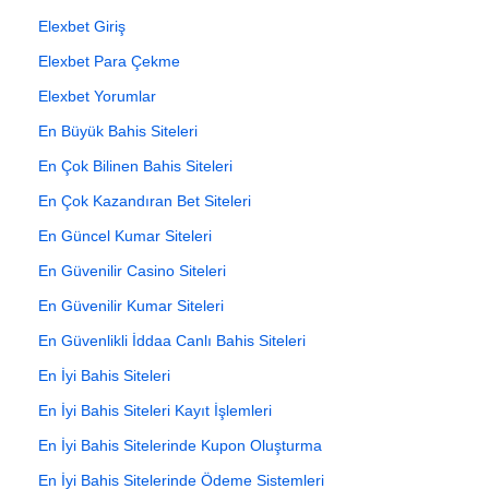
Elexbet Giriş
Elexbet Para Çekme
Elexbet Yorumlar
En Büyük Bahis Siteleri
En Çok Bilinen Bahis Siteleri
En Çok Kazandıran Bet Siteleri
En Güncel Kumar Siteleri
En Güvenilir Casino Siteleri
En Güvenilir Kumar Siteleri
En Güvenlikli İddaa Canlı Bahis Siteleri
En İyi Bahis Siteleri
En İyi Bahis Siteleri Kayıt İşlemleri
En İyi Bahis Sitelerinde Kupon Oluşturma
En İyi Bahis Sitelerinde Ödeme Sistemleri