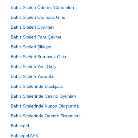
Bahis Siteleri Ödeme Yöntemleri
Bahis Siteleri Otomatik Giriş
Bahis Siteleri Oyunları
Bahis Siteleri Para Çekme
Bahis Siteleri Şikayet
Bahis Siteleri Sorunsuz Giriş
Bahis Siteleri Yeni Giriş
Bahis Siteleri Yorumlar
Bahis Sitelerinde Blackjack
Bahis Sitelerinde Casino Oyunları
Bahis Sitelerinde Kupon Oluşturma
Bahis Sitelerinde Ödeme Sistemleri
Bahsegel
Bahsegel APK