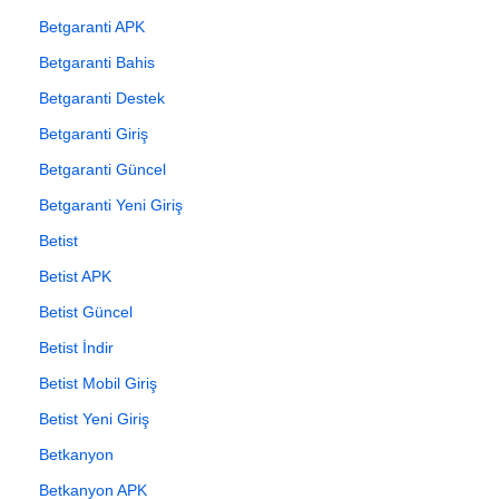
Betgaranti APK
Betgaranti Bahis
Betgaranti Destek
Betgaranti Giriş
Betgaranti Güncel
Betgaranti Yeni Giriş
Betist
Betist APK
Betist Güncel
Betist İndir
Betist Mobil Giriş
Betist Yeni Giriş
Betkanyon
Betkanyon APK