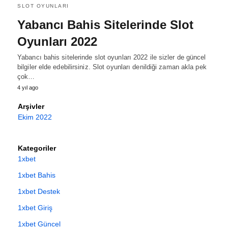
SLOT OYUNLARI
Yabancı Bahis Sitelerinde Slot
Oyunları 2022
Yabancı bahis sitelerinde slot oyunları 2022 ile sizler de güncel
bilgiler elde edebilirsiniz. Slot oyunları denildiği zaman akla pek
çok…
4 yıl ago
Arşivler
Ekim 2022
Kategoriler
1xbet
1xbet Bahis
1xbet Destek
1xbet Giriş
1xbet Güncel