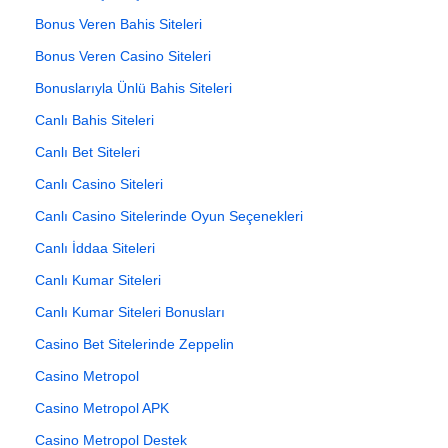
Bonus Veren Bahis Siteleri
Bonus Veren Casino Siteleri
Bonuslarıyla Ünlü Bahis Siteleri
Canlı Bahis Siteleri
Canlı Bet Siteleri
Canlı Casino Siteleri
Canlı Casino Sitelerinde Oyun Seçenekleri
Canlı İddaa Siteleri
Canlı Kumar Siteleri
Canlı Kumar Siteleri Bonusları
Casino Bet Sitelerinde Zeppelin
Casino Metropol
Casino Metropol APK
Casino Metropol Destek