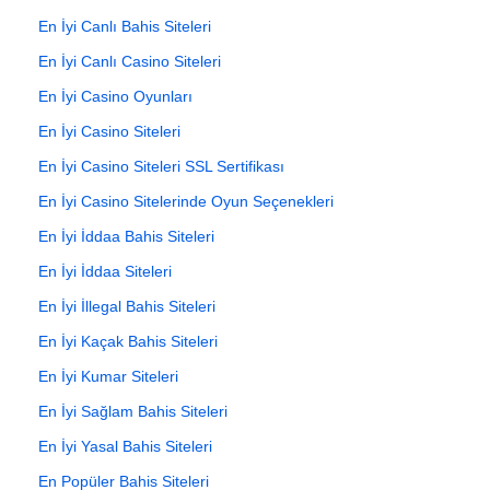
En İyi Canlı Bahis Siteleri
En İyi Canlı Casino Siteleri
En İyi Casino Oyunları
En İyi Casino Siteleri
En İyi Casino Siteleri SSL Sertifikası
En İyi Casino Sitelerinde Oyun Seçenekleri
En İyi İddaa Bahis Siteleri
En İyi İddaa Siteleri
En İyi İllegal Bahis Siteleri
En İyi Kaçak Bahis Siteleri
En İyi Kumar Siteleri
En İyi Sağlam Bahis Siteleri
En İyi Yasal Bahis Siteleri
En Popüler Bahis Siteleri