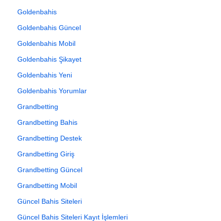
Goldenbahis
Goldenbahis Güncel
Goldenbahis Mobil
Goldenbahis Şikayet
Goldenbahis Yeni
Goldenbahis Yorumlar
Grandbetting
Grandbetting Bahis
Grandbetting Destek
Grandbetting Giriş
Grandbetting Güncel
Grandbetting Mobil
Güncel Bahis Siteleri
Güncel Bahis Siteleri Kayıt İşlemleri