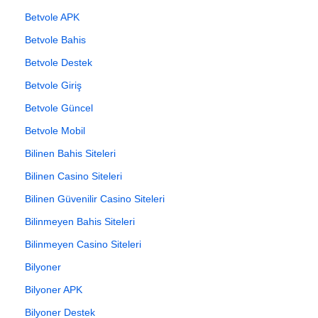
Betvole APK
Betvole Bahis
Betvole Destek
Betvole Giriş
Betvole Güncel
Betvole Mobil
Bilinen Bahis Siteleri
Bilinen Casino Siteleri
Bilinen Güvenilir Casino Siteleri
Bilinmeyen Bahis Siteleri
Bilinmeyen Casino Siteleri
Bilyoner
Bilyoner APK
Bilyoner Destek