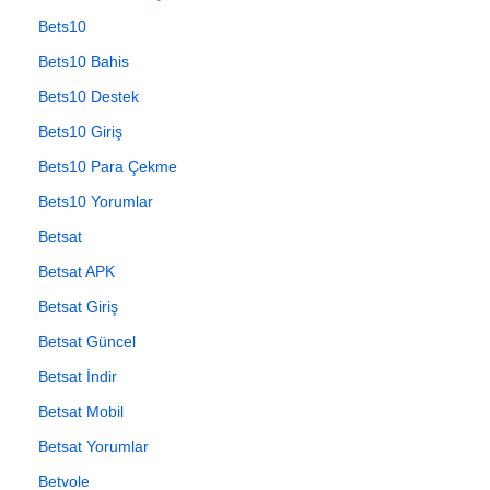
Bets10
Bets10 Bahis
Bets10 Destek
Bets10 Giriş
Bets10 Para Çekme
Bets10 Yorumlar
Betsat
Betsat APK
Betsat Giriş
Betsat Güncel
Betsat İndir
Betsat Mobil
Betsat Yorumlar
Betvole