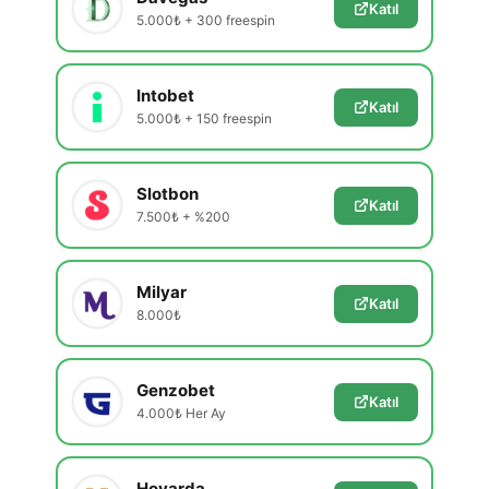
Katıl
5.000₺ + 300 freespin
Intobet
Katıl
5.000₺ + 150 freespin
Slotbon
Katıl
7.500₺ + %200
Milyar
Katıl
8.000₺
Genzobet
Katıl
4.000₺ Her Ay
Hovarda