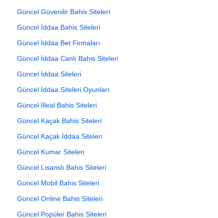
Güncel Güvenilir Bahis Siteleri
Güncel İddaa Bahis Siteleri
Güncel İddaa Bet Firmaları
Güncel İddaa Canlı Bahis Siteleri
Güncel İddaa Siteleri
Güncel İddaa Siteleri Oyunları
Güncel İlleal Bahis Siteleri
Güncel Kaçak Bahis Siteleri
Güncel Kaçak İddaa Siteleri
Güncel Kumar Siteleri
Güncel Lisanslı Bahis Siteleri
Güncel Mobil Bahis Siteleri
Güncel Online Bahis Siteleri
Güncel Popüler Bahis Siteleri