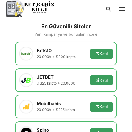
En Güvenilir Siteler
Yeni kampanya ve bonusları incele
Type
Bets10
your
Katıl
searc
20.000₺ + %300 kripto
query
and
hit
enter:
JETBET
Katıl
%325 kripto + 20.000₺
Mobilbahis
Katıl
20.000₺ + %225 kripto
Spino