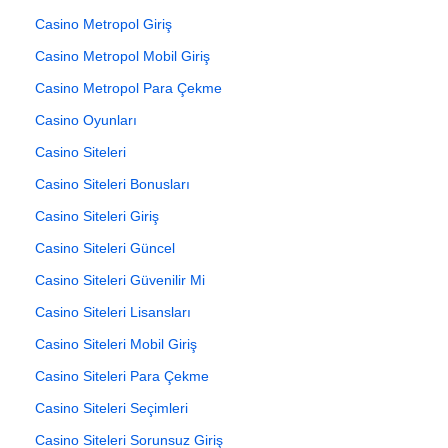
Casino Metropol Giriş
Casino Metropol Mobil Giriş
Casino Metropol Para Çekme
Casino Oyunları
Casino Siteleri
Casino Siteleri Bonusları
Casino Siteleri Giriş
Casino Siteleri Güncel
Casino Siteleri Güvenilir Mi
Casino Siteleri Lisansları
Casino Siteleri Mobil Giriş
Casino Siteleri Para Çekme
Casino Siteleri Seçimleri
Casino Siteleri Sorunsuz Giriş