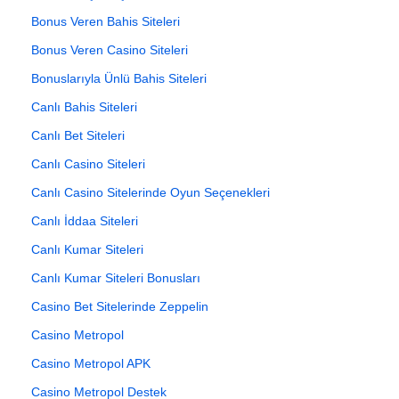
Bonus Veren Bahis Siteleri
Bonus Veren Casino Siteleri
Bonuslarıyla Ünlü Bahis Siteleri
Canlı Bahis Siteleri
Canlı Bet Siteleri
Canlı Casino Siteleri
Canlı Casino Sitelerinde Oyun Seçenekleri
Canlı İddaa Siteleri
Canlı Kumar Siteleri
Canlı Kumar Siteleri Bonusları
Casino Bet Sitelerinde Zeppelin
Casino Metropol
Casino Metropol APK
Casino Metropol Destek