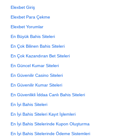
Elexbet Giriş
Elexbet Para Çekme
Elexbet Yorumlar
En Büyük Bahis Siteleri
En Çok Bilinen Bahis Siteleri
En Çok Kazandıran Bet Siteleri
En Güncel Kumar Siteleri
En Güvenilir Casino Siteleri
En Güvenilir Kumar Siteleri
En Güvenlikli İddaa Canlı Bahis Siteleri
En İyi Bahis Siteleri
En İyi Bahis Siteleri Kayıt İşlemleri
En İyi Bahis Sitelerinde Kupon Oluşturma
En İyi Bahis Sitelerinde Ödeme Sistemleri