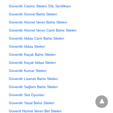
Güvenilir Casino Siteleri SSL Sertifikası
Güvenilir Güncel Bahis Siteleri
Güvenilir Hizmet Veren Bahis Siteleri
Güvenilir Hizmet Veren Canlı Bahis Siteleri
Güvenilir İddaa Canlı Bahis Siteleri
Güvenilir İddaa Siteleri
Güvenilir Kaçak Bahis Siteleri
Güvenilir Kaçak İddaa Siteleri
Güvenilir Kumar Siteleri
Güvenilir Lisanslı Bahis Siteleri
Güvenilir Sağlam Bahis Siteleri
Güvenilir Slot Oyunları
Güvenilir Yasal Bahis Siteleri
Güvenli Hizmet Veren Bet Siteleri