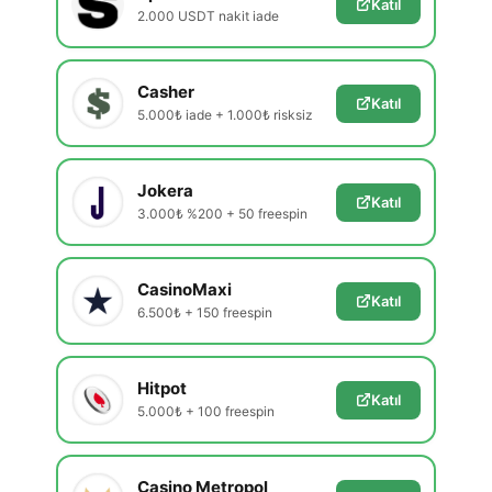
Katıl
2.000 USDT nakit iade
Casher
Katıl
5.000₺ iade + 1.000₺ risksiz
Jokera
Katıl
3.000₺ %200 + 50 freespin
CasinoMaxi
Katıl
6.500₺ + 150 freespin
Hitpot
Katıl
5.000₺ + 100 freespin
Casino Metropol