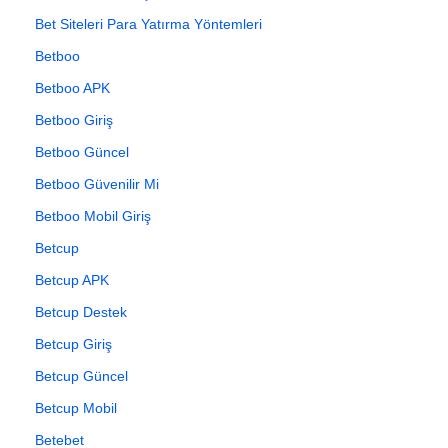
Bet Siteleri Para Yatırma Yöntemleri
Betboo
Betboo APK
Betboo Giriş
Betboo Güncel
Betboo Güvenilir Mi
Betboo Mobil Giriş
Betcup
Betcup APK
Betcup Destek
Betcup Giriş
Betcup Güncel
Betcup Mobil
Betebet