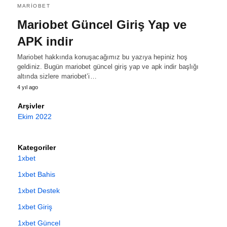
MARIOBET
Mariobet Güncel Giriş Yap ve
APK indir
Mariobet hakkında konuşacağımız bu yazıya hepiniz hoş
geldiniz. Bugün mariobet güncel giriş yap ve apk indir başlığı
altında sizlere mariobet’i…
4 yıl ago
Arşivler
Ekim 2022
Kategoriler
1xbet
1xbet Bahis
1xbet Destek
1xbet Giriş
1xbet Güncel