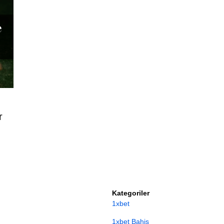
r
Kategoriler
1xbet
1xbet Bahis