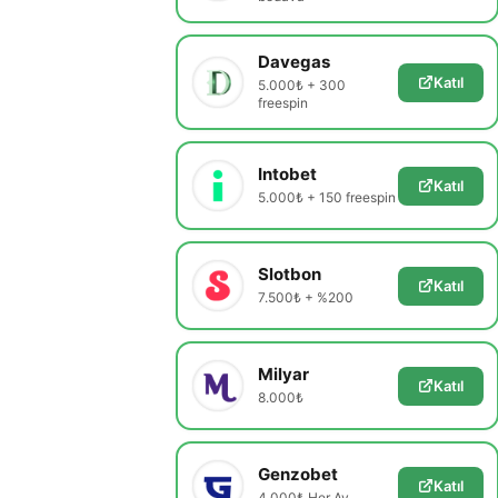
Davegas
Katıl
5.000₺ + 300
freespin
Intobet
Katıl
5.000₺ + 150 freespin
Slotbon
Katıl
7.500₺ + %200
Milyar
Katıl
8.000₺
Genzobet
Katıl
4.000₺ Her Ay