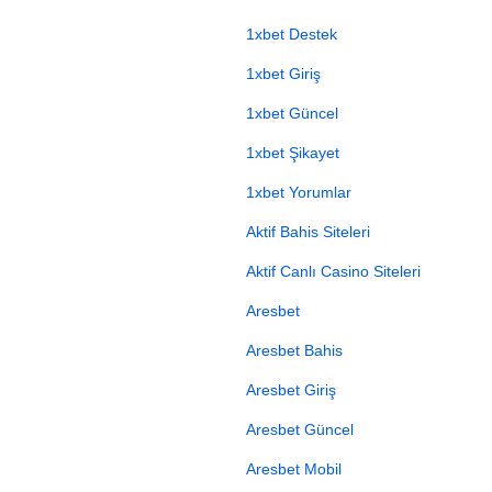
1xbet Destek
1xbet Giriş
1xbet Güncel
1xbet Şikayet
1xbet Yorumlar
Aktif Bahis Siteleri
Aktif Canlı Casino Siteleri
Aresbet
Aresbet Bahis
Aresbet Giriş
Aresbet Güncel
Aresbet Mobil