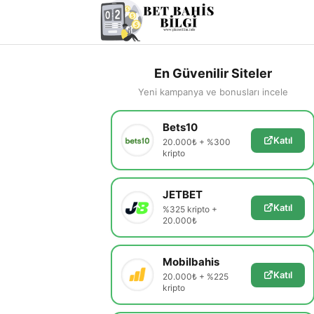
En Güvenilir Siteler
Yeni kampanya ve bonusları incele
Bets10
Katıl
20.000₺ + %300
kripto
JETBET
Katıl
%325 kripto +
20.000₺
Mobilbahis
Katıl
20.000₺ + %225
kripto