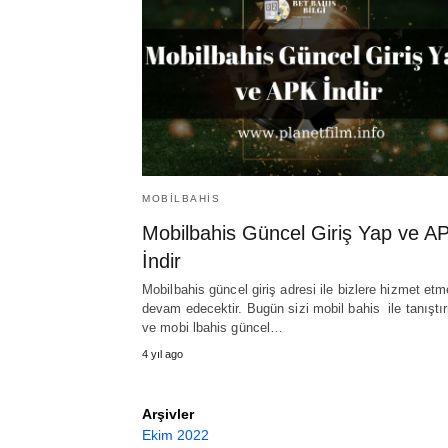
MOBILBAHIS
Mobilbahis Güncel Giriş Yap ve A
İndir
Mobilbahis güncel giriş adresi ile bizlere hizmet et
devam edecektir. Bugün sizi mobil bahis ile tanışt
ve mobi lbahis güncel…
4 yıl ago
Arşivler
Ekim 2022