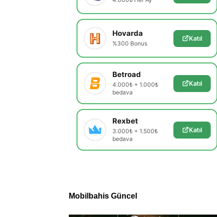
Hovarda
Katıl
%300 Bonus
Betroad
Katıl
4.000₺ + 1.000₺
bedava
Rexbet
Katıl
3.000₺ + 1.500₺
bedava
Mobilbahis Güncel