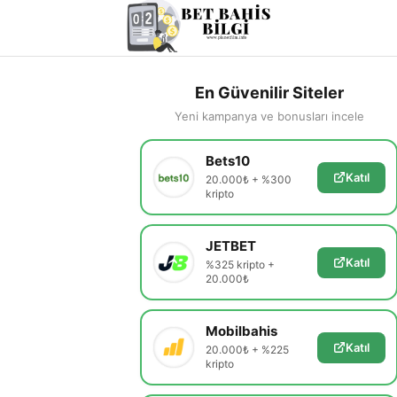
En Güvenilir Siteler
Yeni kampanya ve bonusları incele
Bets10
Katıl
20.000₺ + %300
kripto
JETBET
Katıl
%325 kripto +
20.000₺
Mobilbahis
Katıl
20.000₺ + %225
kripto