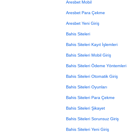
Aresbet Mobil
Aresbet Para Çekme
Aresbet Yeni Giriş
Bahis Siteleri
Bahis Siteleri Kayıt İşlemleri
Bahis Siteleri Mobil Giriş
Bahis Siteleri Ödeme Yöntemleri
Bahis Siteleri Otomatik Giriş
Bahis Siteleri Oyunları
Bahis Siteleri Para Çekme
Bahis Siteleri Şikayet
Bahis Siteleri Sorunsuz Giriş
Bahis Siteleri Yeni Giriş