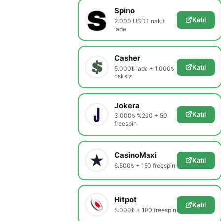
Spino
Katıl
2.000 USDT nakit
iade
Casher
Katıl
5.000₺ iade + 1.000₺
risksiz
Jokera
Katıl
3.000₺ %200 + 50
freespin
CasinoMaxi
Katıl
6.500₺ + 150 freespin
Hitpot
Katıl
5.000₺ + 100 freespin