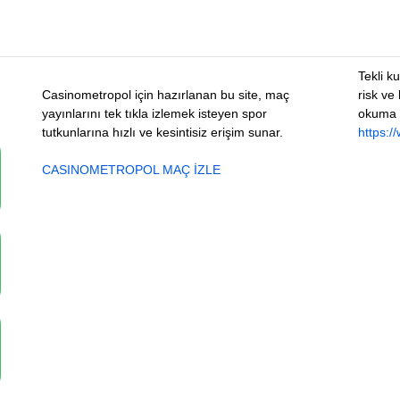
Tekli k
Casinometropol için hazırlanan bu site, maç
risk ve
yayınlarını tek tıkla izlemek isteyen spor
okuma v
tutkunlarına hızlı ve kesintisiz erişim sunar.
https:/
CASINOMETROPOL MAÇ İZLE