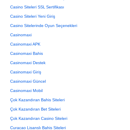
Casino Siteleri SSL Sertifikası
Casino Siteleri Yeni Giriş
Casino Sitelerinde Oyun Seçenekleri
Casinomaxi
Casinomaxi APK
Casinomaxi Bahis
Casinomaxi Destek
Casinomaxi Giriş
Casinomaxi Güncel
Casinomaxi Mobil
Çok Kazandıran Bahis Siteleri
Çok Kazandıran Bet Siteleri
Çok Kazandıran Casino Siteleri
Curacao Lisanslı Bahis Siteleri