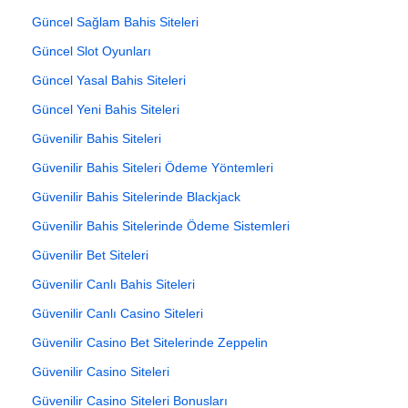
Güncel Sağlam Bahis Siteleri
Güncel Slot Oyunları
Güncel Yasal Bahis Siteleri
Güncel Yeni Bahis Siteleri
Güvenilir Bahis Siteleri
Güvenilir Bahis Siteleri Ödeme Yöntemleri
Güvenilir Bahis Sitelerinde Blackjack
Güvenilir Bahis Sitelerinde Ödeme Sistemleri
Güvenilir Bet Siteleri
Güvenilir Canlı Bahis Siteleri
Güvenilir Canlı Casino Siteleri
Güvenilir Casino Bet Sitelerinde Zeppelin
Güvenilir Casino Siteleri
Güvenilir Casino Siteleri Bonusları