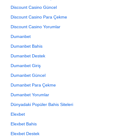
Discount Casino Güncel
Discount Casino Para Çekme
Discount Casino Yorumlar
Dumanbet
Dumanbet Bahis
Dumanbet Destek
Dumanbet Giriş
Dumanbet Güncel
Dumanbet Para Çekme
Dumanbet Yorumlar
Dünyadaki Popüler Bahis Siteleri
Elexbet
Elexbet Bahis
Elexbet Destek