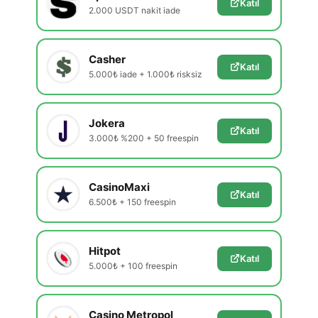
Katıl
2.000 USDT nakit iade
Casher
Katıl
5.000₺ iade + 1.000₺ risksiz
Jokera
Katıl
3.000₺ %200 + 50 freespin
CasinoMaxi
Katıl
6.500₺ + 150 freespin
Hitpot
Katıl
5.000₺ + 100 freespin
Casino Metropol