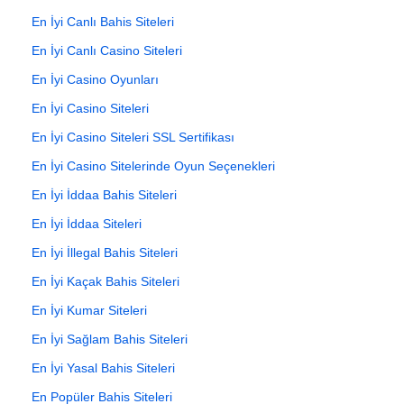
En İyi Canlı Bahis Siteleri
En İyi Canlı Casino Siteleri
En İyi Casino Oyunları
En İyi Casino Siteleri
En İyi Casino Siteleri SSL Sertifikası
En İyi Casino Sitelerinde Oyun Seçenekleri
En İyi İddaa Bahis Siteleri
En İyi İddaa Siteleri
En İyi İllegal Bahis Siteleri
En İyi Kaçak Bahis Siteleri
En İyi Kumar Siteleri
En İyi Sağlam Bahis Siteleri
En İyi Yasal Bahis Siteleri
En Popüler Bahis Siteleri