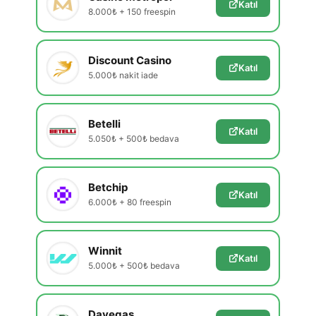
Katıl
8.000₺ + 150 freespin
Discount Casino
Katıl
5.000₺ nakit iade
Betelli
Katıl
5.050₺ + 500₺ bedava
Betchip
Katıl
6.000₺ + 80 freespin
Winnit
Katıl
5.000₺ + 500₺ bedava
Davegas