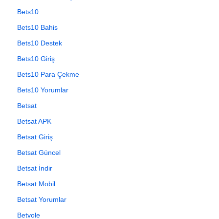
Bets10
Bets10 Bahis
Bets10 Destek
Bets10 Giriş
Bets10 Para Çekme
Bets10 Yorumlar
Betsat
Betsat APK
Betsat Giriş
Betsat Güncel
Betsat İndir
Betsat Mobil
Betsat Yorumlar
Betvole