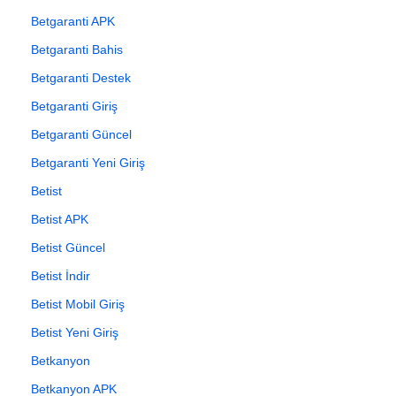
Betgaranti APK
Betgaranti Bahis
Betgaranti Destek
Betgaranti Giriş
Betgaranti Güncel
Betgaranti Yeni Giriş
Betist
Betist APK
Betist Güncel
Betist İndir
Betist Mobil Giriş
Betist Yeni Giriş
Betkanyon
Betkanyon APK