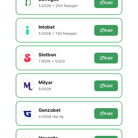
Katıl
5.000₺ + 300 freespin
Intobet
Katıl
5.000₺ + 150 freespin
Slotbon
Katıl
7.500₺ + %200
Milyar
Katıl
8.000₺
Genzobet
Katıl
4.000₺ Her Ay
Hovarda