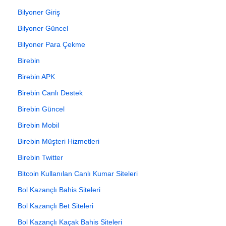
Bilyoner Giriş
Bilyoner Güncel
Bilyoner Para Çekme
Birebin
Birebin APK
Birebin Canlı Destek
Birebin Güncel
Birebin Mobil
Birebin Müşteri Hizmetleri
Birebin Twitter
Bitcoin Kullanılan Canlı Kumar Siteleri
Bol Kazançlı Bahis Siteleri
Bol Kazançlı Bet Siteleri
Bol Kazançlı Kaçak Bahis Siteleri