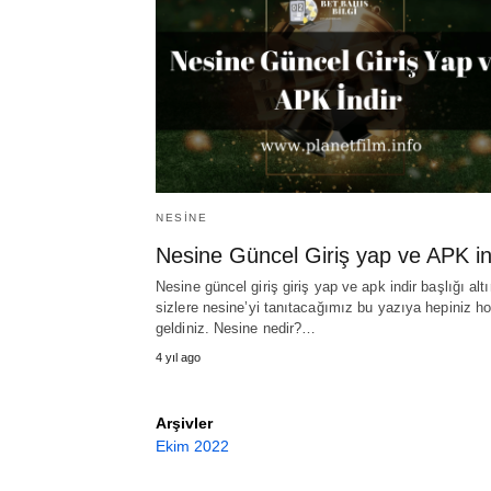
NESINE
Nesine Güncel Giriş yap ve APK in
Nesine güncel giriş giriş yap ve apk indir başlığı alt
sizlere nesine’yi tanıtacağımız bu yazıya hepiniz h
geldiniz. Nesine nedir?…
4 yıl ago
Arşivler
Ekim 2022