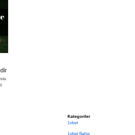
dir
ında
oş
Kategoriler
1xbet
1xbet Bahis