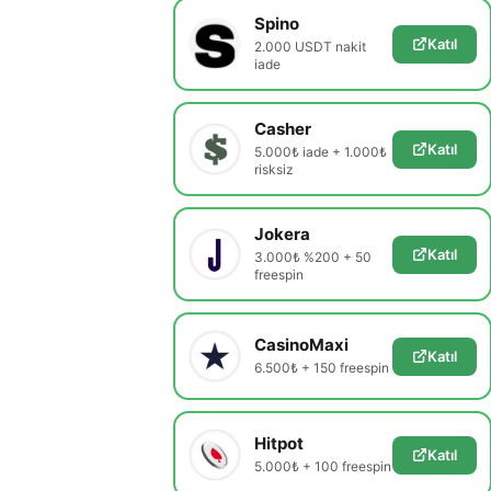
Spino
Katıl
2.000 USDT nakit
iade
Casher
Katıl
5.000₺ iade + 1.000₺
risksiz
Jokera
Katıl
3.000₺ %200 + 50
freespin
CasinoMaxi
Katıl
6.500₺ + 150 freespin
Hitpot
Katıl
5.000₺ + 100 freespin