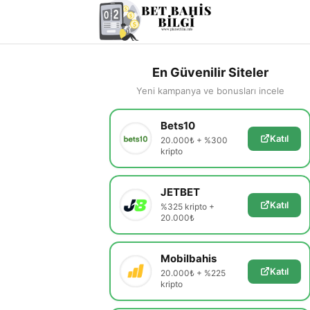
En Güvenilir Siteler
Yeni kampanya ve bonusları incele
Bets10
Katıl
20.000₺ + %300
kripto
JETBET
Katıl
%325 kripto +
20.000₺
Mobilbahis
Katıl
20.000₺ + %225
kripto