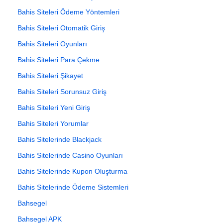
Bahis Siteleri Ödeme Yöntemleri
Bahis Siteleri Otomatik Giriş
Bahis Siteleri Oyunları
Bahis Siteleri Para Çekme
Bahis Siteleri Şikayet
Bahis Siteleri Sorunsuz Giriş
Bahis Siteleri Yeni Giriş
Bahis Siteleri Yorumlar
Bahis Sitelerinde Blackjack
Bahis Sitelerinde Casino Oyunları
Bahis Sitelerinde Kupon Oluşturma
Bahis Sitelerinde Ödeme Sistemleri
Bahsegel
Bahsegel APK