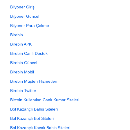
Bilyoner Giriş
Bilyoner Güncel
Bilyoner Para Çekme
Birebin
Birebin APK
Birebin Canlı Destek
Birebin Güncel
Birebin Mobil
Birebin Müşteri Hizmetleri
Birebin Twitter
Bitcoin Kullanılan Canlı Kumar Siteleri
Bol Kazançlı Bahis Siteleri
Bol Kazançlı Bet Siteleri
Bol Kazançlı Kaçak Bahis Siteleri