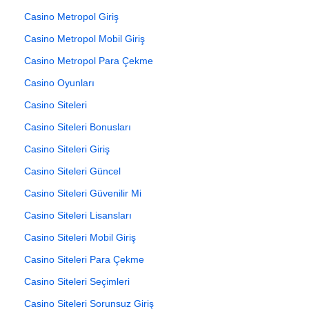
Casino Metropol Giriş
Casino Metropol Mobil Giriş
Casino Metropol Para Çekme
Casino Oyunları
Casino Siteleri
Casino Siteleri Bonusları
Casino Siteleri Giriş
Casino Siteleri Güncel
Casino Siteleri Güvenilir Mi
Casino Siteleri Lisansları
Casino Siteleri Mobil Giriş
Casino Siteleri Para Çekme
Casino Siteleri Seçimleri
Casino Siteleri Sorunsuz Giriş