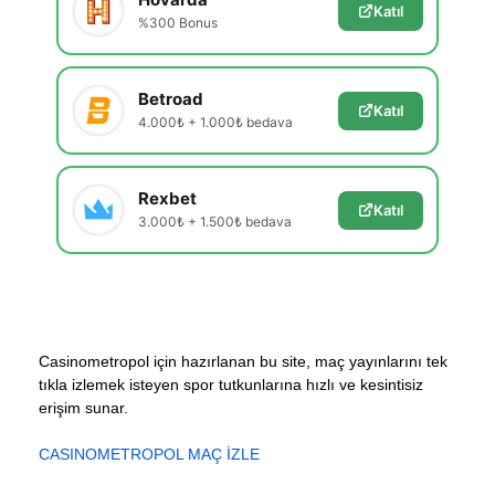
Katıl
%300 Bonus
Betroad
Katıl
4.000₺ + 1.000₺ bedava
Rexbet
Katıl
3.000₺ + 1.500₺ bedava
Casinometropol için hazırlanan bu site, maç yayınlarını tek
tıkla izlemek isteyen spor tutkunlarına hızlı ve kesintisiz
erişim sunar.
CASINOMETROPOL MAÇ İZLE