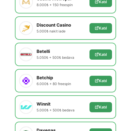
Katıl
8.000₺ + 150 freespin
Discount Casino
Katıl
5.000₺ nakit iade
Betelli
Katıl
5.050₺ + 500₺ bedava
Betchip
Katıl
6.000₺ + 80 freespin
Winnit
Katıl
5.000₺ + 500₺ bedava
Davegas