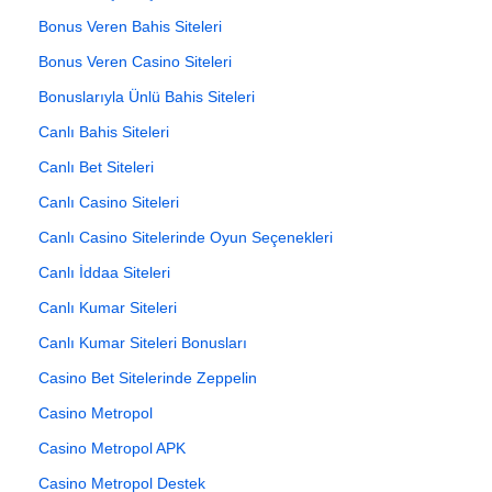
Bonus Veren Bahis Siteleri
Bonus Veren Casino Siteleri
Bonuslarıyla Ünlü Bahis Siteleri
Canlı Bahis Siteleri
Canlı Bet Siteleri
Canlı Casino Siteleri
Canlı Casino Sitelerinde Oyun Seçenekleri
Canlı İddaa Siteleri
Canlı Kumar Siteleri
Canlı Kumar Siteleri Bonusları
Casino Bet Sitelerinde Zeppelin
Casino Metropol
Casino Metropol APK
Casino Metropol Destek