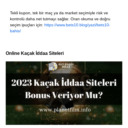
Tekli kupon, tek bir maç ya da market seçimiyle risk ve
kontrolü daha net tutmayı sağlar. Oran okuma ve doğru
seçim ipuçları için:
https://www.bets10.blog/yazi/bets10-
bahis/
Online Kaçak İddaa Siteleri