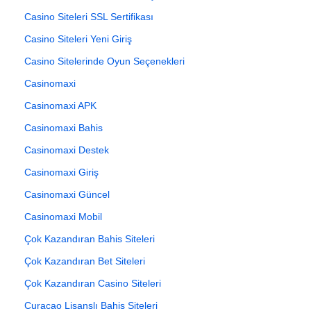
Casino Siteleri SSL Sertifikası
Casino Siteleri Yeni Giriş
Casino Sitelerinde Oyun Seçenekleri
Casinomaxi
Casinomaxi APK
Casinomaxi Bahis
Casinomaxi Destek
Casinomaxi Giriş
Casinomaxi Güncel
Casinomaxi Mobil
Çok Kazandıran Bahis Siteleri
Çok Kazandıran Bet Siteleri
Çok Kazandıran Casino Siteleri
Curacao Lisanslı Bahis Siteleri