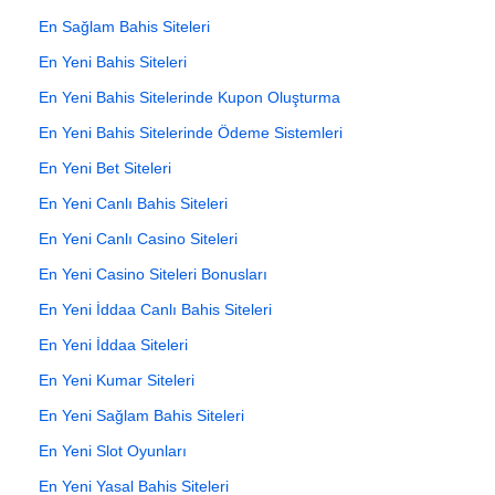
En Sağlam Bahis Siteleri
En Yeni Bahis Siteleri
En Yeni Bahis Sitelerinde Kupon Oluşturma
En Yeni Bahis Sitelerinde Ödeme Sistemleri
En Yeni Bet Siteleri
En Yeni Canlı Bahis Siteleri
En Yeni Canlı Casino Siteleri
En Yeni Casino Siteleri Bonusları
En Yeni İddaa Canlı Bahis Siteleri
En Yeni İddaa Siteleri
En Yeni Kumar Siteleri
En Yeni Sağlam Bahis Siteleri
En Yeni Slot Oyunları
En Yeni Yasal Bahis Siteleri