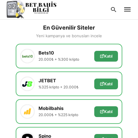
En Güvenilir Siteler
Yeni kampanya ve bonusları incele
Type
Bets10
your
Katıl
searc
20.000₺ + %300 kripto
query
and
hit
enter:
JETBET
Katıl
%325 kripto + 20.000₺
Mobilbahis
Katıl
20.000₺ + %225 kripto
Spino