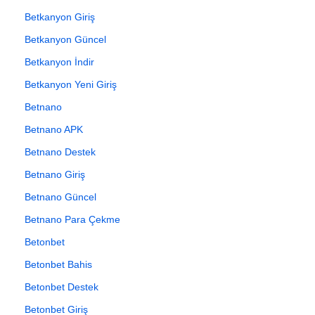
Betkanyon Giriş
Betkanyon Güncel
Betkanyon İndir
Betkanyon Yeni Giriş
Betnano
Betnano APK
Betnano Destek
Betnano Giriş
Betnano Güncel
Betnano Para Çekme
Betonbet
Betonbet Bahis
Betonbet Destek
Betonbet Giriş