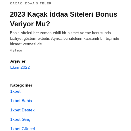
KAÇAK İDDAA SITELERI
2023 Kaçak İddaa Siteleri Bonus
Veriyor Mu?
Bahis siteleri her zaman etkili bir hizmet verme konusunda
faaliyet göstermektedir. Ayrıca bu sitelerin kapsamlı bir biçimde
hizmet vermesi de…
4 yıl ago
Arşivler
Ekim 2022
Kategoriler
1xbet
1xbet Bahis
1xbet Destek
1xbet Giriş
1xbet Güncel