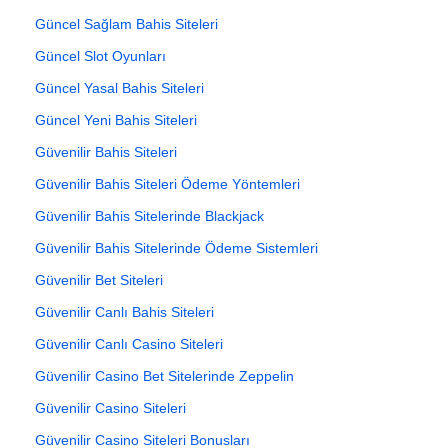
Güncel Sağlam Bahis Siteleri
Güncel Slot Oyunları
Güncel Yasal Bahis Siteleri
Güncel Yeni Bahis Siteleri
Güvenilir Bahis Siteleri
Güvenilir Bahis Siteleri Ödeme Yöntemleri
Güvenilir Bahis Sitelerinde Blackjack
Güvenilir Bahis Sitelerinde Ödeme Sistemleri
Güvenilir Bet Siteleri
Güvenilir Canlı Bahis Siteleri
Güvenilir Canlı Casino Siteleri
Güvenilir Casino Bet Sitelerinde Zeppelin
Güvenilir Casino Siteleri
Güvenilir Casino Siteleri Bonusları