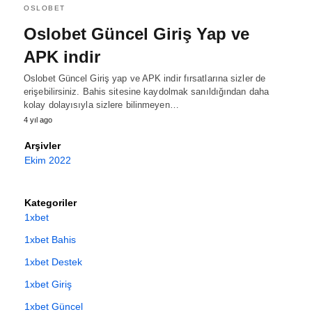
OSLOBET
Oslobet Güncel Giriş Yap ve
APK indir
Oslobet Güncel Giriş yap ve APK indir fırsatlarına sizler de
erişebilirsiniz. Bahis sitesine kaydolmak sanıldığından daha
kolay dolayısıyla sizlere bilinmeyen…
4 yıl ago
Arşivler
Ekim 2022
Kategoriler
1xbet
1xbet Bahis
1xbet Destek
1xbet Giriş
1xbet Güncel