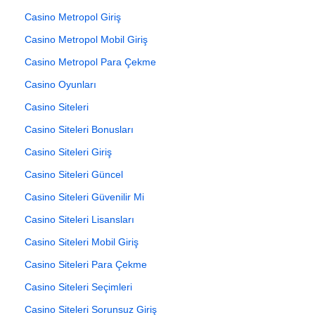
Casino Metropol Giriş
Casino Metropol Mobil Giriş
Casino Metropol Para Çekme
Casino Oyunları
Casino Siteleri
Casino Siteleri Bonusları
Casino Siteleri Giriş
Casino Siteleri Güncel
Casino Siteleri Güvenilir Mi
Casino Siteleri Lisansları
Casino Siteleri Mobil Giriş
Casino Siteleri Para Çekme
Casino Siteleri Seçimleri
Casino Siteleri Sorunsuz Giriş