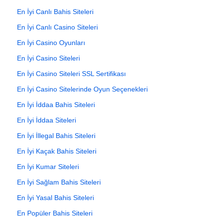
En İyi Canlı Bahis Siteleri
En İyi Canlı Casino Siteleri
En İyi Casino Oyunları
En İyi Casino Siteleri
En İyi Casino Siteleri SSL Sertifikası
En İyi Casino Sitelerinde Oyun Seçenekleri
En İyi İddaa Bahis Siteleri
En İyi İddaa Siteleri
En İyi İllegal Bahis Siteleri
En İyi Kaçak Bahis Siteleri
En İyi Kumar Siteleri
En İyi Sağlam Bahis Siteleri
En İyi Yasal Bahis Siteleri
En Popüler Bahis Siteleri