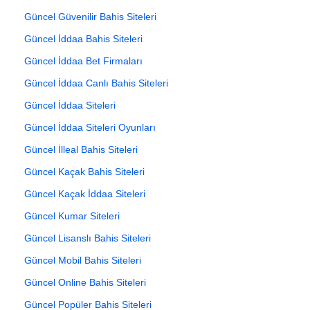
Güncel Güvenilir Bahis Siteleri
Güncel İddaa Bahis Siteleri
Güncel İddaa Bet Firmaları
Güncel İddaa Canlı Bahis Siteleri
Güncel İddaa Siteleri
Güncel İddaa Siteleri Oyunları
Güncel İlleal Bahis Siteleri
Güncel Kaçak Bahis Siteleri
Güncel Kaçak İddaa Siteleri
Güncel Kumar Siteleri
Güncel Lisanslı Bahis Siteleri
Güncel Mobil Bahis Siteleri
Güncel Online Bahis Siteleri
Güncel Popüler Bahis Siteleri