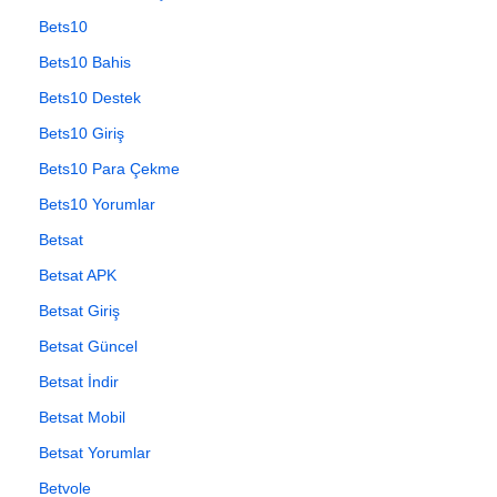
Bets10
Bets10 Bahis
Bets10 Destek
Bets10 Giriş
Bets10 Para Çekme
Bets10 Yorumlar
Betsat
Betsat APK
Betsat Giriş
Betsat Güncel
Betsat İndir
Betsat Mobil
Betsat Yorumlar
Betvole