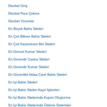
Elexbet Giriş
Elexbet Para Çekme
Elexbet Yorumlar
En Büyük Bahis Siteleri
En Çok Bilinen Bahis Siteleri
En Çok Kazandıran Bet Siteleri
En Güncel Kumar Siteleri
En Güvenilir Casino Siteleri
En Güvenilir Kumar Siteleri
En Güvenlikli İddaa Canlı Bahis Siteleri
En İyi Bahis Siteleri
En İyi Bahis Siteleri Kayıt İşlemleri
En İyi Bahis Sitelerinde Kupon Oluşturma
En İyi Bahis Sitelerinde Ödeme Sistemleri