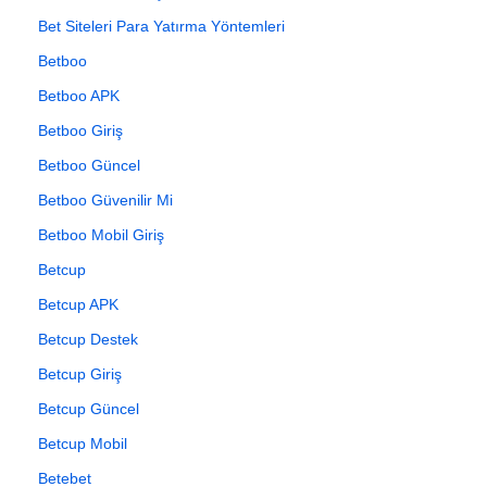
Bet Siteleri Para Yatırma Yöntemleri
Betboo
Betboo APK
Betboo Giriş
Betboo Güncel
Betboo Güvenilir Mi
Betboo Mobil Giriş
Betcup
Betcup APK
Betcup Destek
Betcup Giriş
Betcup Güncel
Betcup Mobil
Betebet