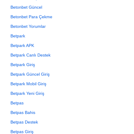
Betonbet Güncel
Betonbet Para Çekme
Betonbet Yorumlar
Betpark
Betpark APK
Betpark Canlı Destek
Betpark Giriş
Betpark Güncel Giriş
Betpark Mobil Giriş
Betpark Yeni Giriş
Betpas
Betpas Bahis
Betpas Destek
Betpas Giriş