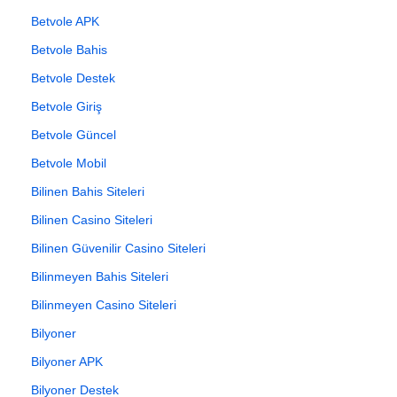
Betvole APK
Betvole Bahis
Betvole Destek
Betvole Giriş
Betvole Güncel
Betvole Mobil
Bilinen Bahis Siteleri
Bilinen Casino Siteleri
Bilinen Güvenilir Casino Siteleri
Bilinmeyen Bahis Siteleri
Bilinmeyen Casino Siteleri
Bilyoner
Bilyoner APK
Bilyoner Destek