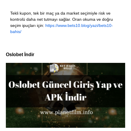
Tekli kupon, tek bir maç ya da market seçimiyle risk ve
kontrolü daha net tutmayı sağlar. Oran okuma ve doğru
seçim ipuçları için:
https://www.bets10.blog/yazi/bets10-
bahis/
Oslobet İndir