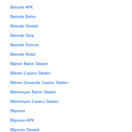
Betvole APK
Betvole Bahis
Betvole Destek
Betvole Giriş
Betvole Güncel
Betvole Mobil
Bilinen Bahis Siteleri
Bilinen Casino Siteleri
Bilinen Güvenilir Casino Siteleri
Bilinmeyen Bahis Siteleri
Bilinmeyen Casino Siteleri
Bilyoner
Bilyoner APK
Bilyoner Destek