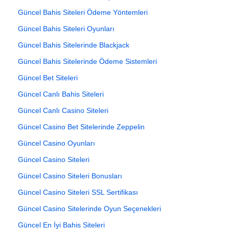
Güncel Bahis Siteleri Ödeme Yöntemleri
Güncel Bahis Siteleri Oyunları
Güncel Bahis Sitelerinde Blackjack
Güncel Bahis Sitelerinde Ödeme Sistemleri
Güncel Bet Siteleri
Güncel Canlı Bahis Siteleri
Güncel Canlı Casino Siteleri
Güncel Casino Bet Sitelerinde Zeppelin
Güncel Casino Oyunları
Güncel Casino Siteleri
Güncel Casino Siteleri Bonusları
Güncel Casino Siteleri SSL Sertifikası
Güncel Casino Sitelerinde Oyun Seçenekleri
Güncel En İyi Bahis Siteleri