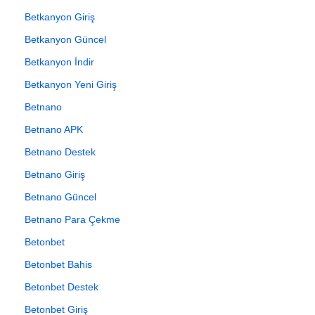
Betkanyon Giriş
Betkanyon Güncel
Betkanyon İndir
Betkanyon Yeni Giriş
Betnano
Betnano APK
Betnano Destek
Betnano Giriş
Betnano Güncel
Betnano Para Çekme
Betonbet
Betonbet Bahis
Betonbet Destek
Betonbet Giriş