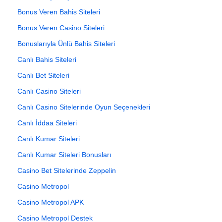
Bonus Veren Bahis Siteleri
Bonus Veren Casino Siteleri
Bonuslarıyla Ünlü Bahis Siteleri
Canlı Bahis Siteleri
Canlı Bet Siteleri
Canlı Casino Siteleri
Canlı Casino Sitelerinde Oyun Seçenekleri
Canlı İddaa Siteleri
Canlı Kumar Siteleri
Canlı Kumar Siteleri Bonusları
Casino Bet Sitelerinde Zeppelin
Casino Metropol
Casino Metropol APK
Casino Metropol Destek