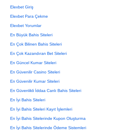
Elexbet Giriş
Elexbet Para Çekme
Elexbet Yorumlar
En Büyük Bahis Siteleri
En Çok Bilinen Bahis Siteleri
En Çok Kazandıran Bet Siteleri
En Güncel Kumar Siteleri
En Güvenilir Casino Siteleri
En Güvenilir Kumar Siteleri
En Güvenlikli İddaa Canlı Bahis Siteleri
En İyi Bahis Siteleri
En İyi Bahis Siteleri Kayıt İşlemleri
En İyi Bahis Sitelerinde Kupon Oluşturma
En İyi Bahis Sitelerinde Ödeme Sistemleri