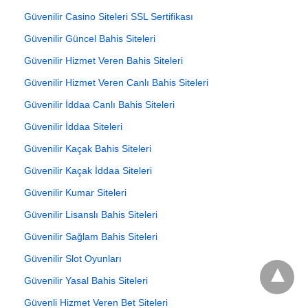
Güvenilir Casino Siteleri SSL Sertifikası
Güvenilir Güncel Bahis Siteleri
Güvenilir Hizmet Veren Bahis Siteleri
Güvenilir Hizmet Veren Canlı Bahis Siteleri
Güvenilir İddaa Canlı Bahis Siteleri
Güvenilir İddaa Siteleri
Güvenilir Kaçak Bahis Siteleri
Güvenilir Kaçak İddaa Siteleri
Güvenilir Kumar Siteleri
Güvenilir Lisanslı Bahis Siteleri
Güvenilir Sağlam Bahis Siteleri
Güvenilir Slot Oyunları
Güvenilir Yasal Bahis Siteleri
Güvenli Hizmet Veren Bet Siteleri