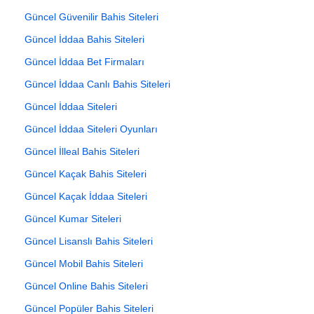
Güncel Güvenilir Bahis Siteleri
Güncel İddaa Bahis Siteleri
Güncel İddaa Bet Firmaları
Güncel İddaa Canlı Bahis Siteleri
Güncel İddaa Siteleri
Güncel İddaa Siteleri Oyunları
Güncel İlleal Bahis Siteleri
Güncel Kaçak Bahis Siteleri
Güncel Kaçak İddaa Siteleri
Güncel Kumar Siteleri
Güncel Lisanslı Bahis Siteleri
Güncel Mobil Bahis Siteleri
Güncel Online Bahis Siteleri
Güncel Popüler Bahis Siteleri