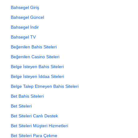
Bahsegel Giriş
Bahsegel Güncel
Bahsegel İndir
Bahsegel TV
Beğenilen Bahis Siteleri
Beğenilen Casino Siteleri
Belge İsteyen Bahis Siteleri
Belge İsteyen İddaa Siteleri
Belge Talep Etmeyen Bahis Siteleri
Bet Bahis Siteleri
Bet Siteleri
Bet Siteleri Canlı Destek
Bet Siteleri Müşteri Hizmetleri
Bet Siteleri Para Çekme