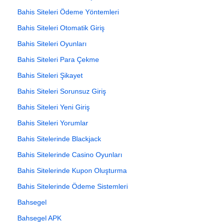
Bahis Siteleri Ödeme Yöntemleri
Bahis Siteleri Otomatik Giriş
Bahis Siteleri Oyunları
Bahis Siteleri Para Çekme
Bahis Siteleri Şikayet
Bahis Siteleri Sorunsuz Giriş
Bahis Siteleri Yeni Giriş
Bahis Siteleri Yorumlar
Bahis Sitelerinde Blackjack
Bahis Sitelerinde Casino Oyunları
Bahis Sitelerinde Kupon Oluşturma
Bahis Sitelerinde Ödeme Sistemleri
Bahsegel
Bahsegel APK