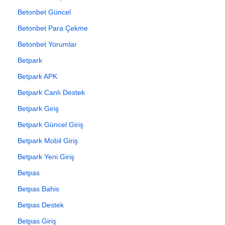
Betonbet Güncel
Betonbet Para Çekme
Betonbet Yorumlar
Betpark
Betpark APK
Betpark Canlı Destek
Betpark Giriş
Betpark Güncel Giriş
Betpark Mobil Giriş
Betpark Yeni Giriş
Betpas
Betpas Bahis
Betpas Destek
Betpas Giriş