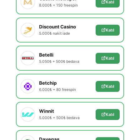
Katıl
8.000₺ + 150 freespin
Discount Casino
Katıl
5.000₺ nakit iade
Betelli
Katıl
5.050₺ + 500₺ bedava
Betchip
Katıl
6.000₺ + 80 freespin
Winnit
Katıl
5.000₺ + 500₺ bedava
Davegas