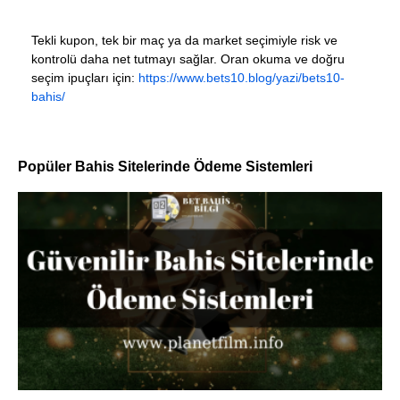
Tekli kupon, tek bir maç ya da market seçimiyle risk ve
kontrolü daha net tutmayı sağlar. Oran okuma ve doğru
seçim ipuçları için:
https://www.bets10.blog/yazi/bets10-
bahis/
Popüler Bahis Sitelerinde Ödeme Sistemleri