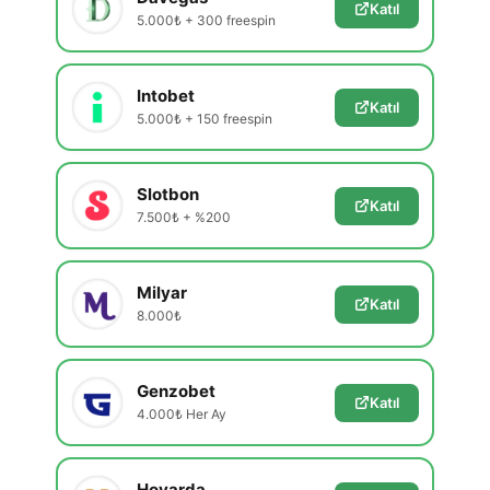
Katıl
5.000₺ + 300 freespin
Intobet
Katıl
5.000₺ + 150 freespin
Slotbon
Katıl
7.500₺ + %200
Milyar
Katıl
8.000₺
Genzobet
Katıl
4.000₺ Her Ay
Hovarda