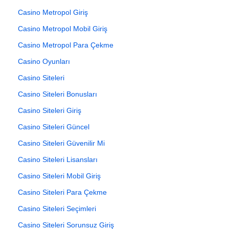
Casino Metropol Giriş
Casino Metropol Mobil Giriş
Casino Metropol Para Çekme
Casino Oyunları
Casino Siteleri
Casino Siteleri Bonusları
Casino Siteleri Giriş
Casino Siteleri Güncel
Casino Siteleri Güvenilir Mi
Casino Siteleri Lisansları
Casino Siteleri Mobil Giriş
Casino Siteleri Para Çekme
Casino Siteleri Seçimleri
Casino Siteleri Sorunsuz Giriş