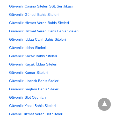
Güvenilir Casino Siteleri SSL Sertifikası
Güvenilir Güncel Bahis Siteleri
Güvenilir Hizmet Veren Bahis Siteleri
Güvenilir Hizmet Veren Canlı Bahis Siteleri
Güvenilir İddaa Canlı Bahis Siteleri
Güvenilir İddaa Siteleri
Güvenilir Kaçak Bahis Siteleri
Güvenilir Kaçak İddaa Siteleri
Güvenilir Kumar Siteleri
Güvenilir Lisanslı Bahis Siteleri
Güvenilir Sağlam Bahis Siteleri
Güvenilir Slot Oyunları
Güvenilir Yasal Bahis Siteleri
Güvenli Hizmet Veren Bet Siteleri