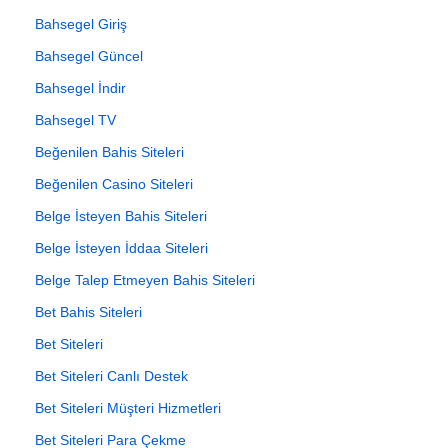
Bahsegel Giriş
Bahsegel Güncel
Bahsegel İndir
Bahsegel TV
Beğenilen Bahis Siteleri
Beğenilen Casino Siteleri
Belge İsteyen Bahis Siteleri
Belge İsteyen İddaa Siteleri
Belge Talep Etmeyen Bahis Siteleri
Bet Bahis Siteleri
Bet Siteleri
Bet Siteleri Canlı Destek
Bet Siteleri Müşteri Hizmetleri
Bet Siteleri Para Çekme