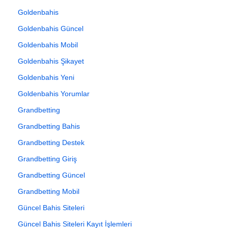
Goldenbahis
Goldenbahis Güncel
Goldenbahis Mobil
Goldenbahis Şikayet
Goldenbahis Yeni
Goldenbahis Yorumlar
Grandbetting
Grandbetting Bahis
Grandbetting Destek
Grandbetting Giriş
Grandbetting Güncel
Grandbetting Mobil
Güncel Bahis Siteleri
Güncel Bahis Siteleri Kayıt İşlemleri