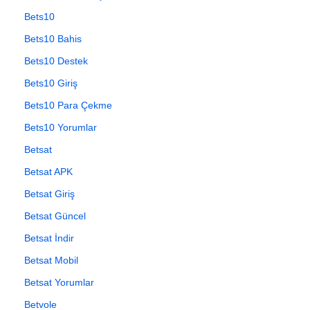
Bets10
Bets10 Bahis
Bets10 Destek
Bets10 Giriş
Bets10 Para Çekme
Bets10 Yorumlar
Betsat
Betsat APK
Betsat Giriş
Betsat Güncel
Betsat İndir
Betsat Mobil
Betsat Yorumlar
Betvole