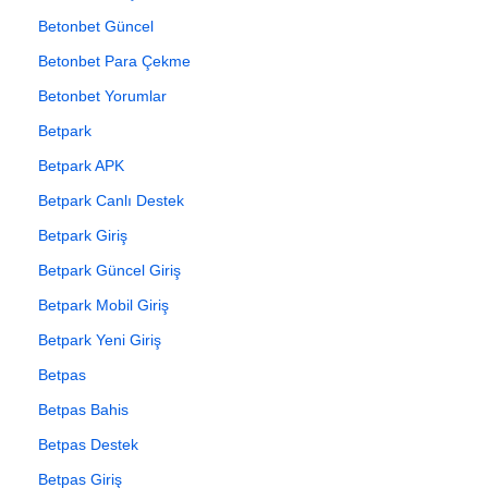
Betonbet Güncel
Betonbet Para Çekme
Betonbet Yorumlar
Betpark
Betpark APK
Betpark Canlı Destek
Betpark Giriş
Betpark Güncel Giriş
Betpark Mobil Giriş
Betpark Yeni Giriş
Betpas
Betpas Bahis
Betpas Destek
Betpas Giriş