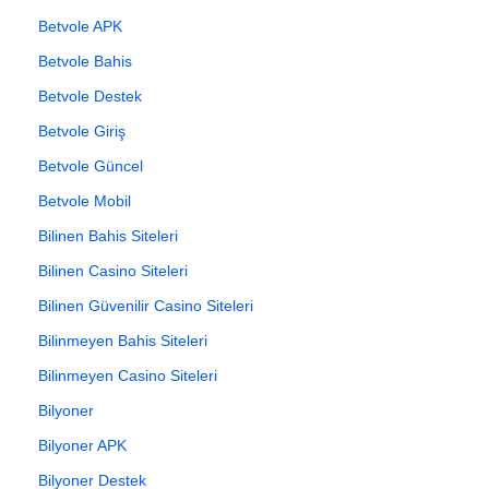
Betvole APK
Betvole Bahis
Betvole Destek
Betvole Giriş
Betvole Güncel
Betvole Mobil
Bilinen Bahis Siteleri
Bilinen Casino Siteleri
Bilinen Güvenilir Casino Siteleri
Bilinmeyen Bahis Siteleri
Bilinmeyen Casino Siteleri
Bilyoner
Bilyoner APK
Bilyoner Destek