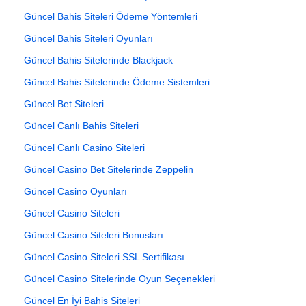
Güncel Bahis Siteleri Ödeme Yöntemleri
Güncel Bahis Siteleri Oyunları
Güncel Bahis Sitelerinde Blackjack
Güncel Bahis Sitelerinde Ödeme Sistemleri
Güncel Bet Siteleri
Güncel Canlı Bahis Siteleri
Güncel Canlı Casino Siteleri
Güncel Casino Bet Sitelerinde Zeppelin
Güncel Casino Oyunları
Güncel Casino Siteleri
Güncel Casino Siteleri Bonusları
Güncel Casino Siteleri SSL Sertifikası
Güncel Casino Sitelerinde Oyun Seçenekleri
Güncel En İyi Bahis Siteleri