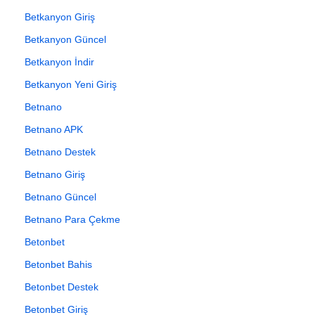
Betkanyon Giriş
Betkanyon Güncel
Betkanyon İndir
Betkanyon Yeni Giriş
Betnano
Betnano APK
Betnano Destek
Betnano Giriş
Betnano Güncel
Betnano Para Çekme
Betonbet
Betonbet Bahis
Betonbet Destek
Betonbet Giriş