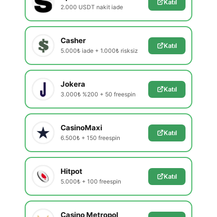
Katıl
2.000 USDT nakit iade
Casher
Katıl
5.000₺ iade + 1.000₺ risksiz
Jokera
Katıl
3.000₺ %200 + 50 freespin
CasinoMaxi
Katıl
6.500₺ + 150 freespin
Hitpot
Katıl
5.000₺ + 100 freespin
Casino Metropol