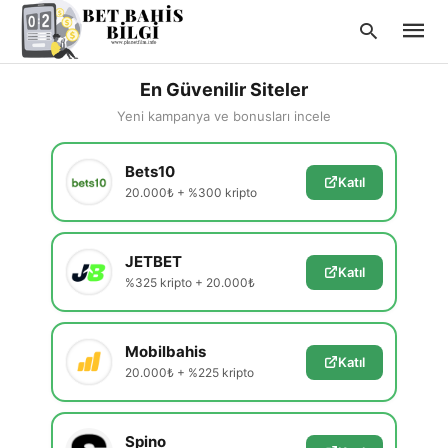
En Güvenilir Siteler
Yeni kampanya ve bonusları incele
Type
Bets10
your
Katıl
searc
20.000₺ + %300 kripto
query
and
hit
enter:
JETBET
Katıl
%325 kripto + 20.000₺
Mobilbahis
Katıl
20.000₺ + %225 kripto
Spino