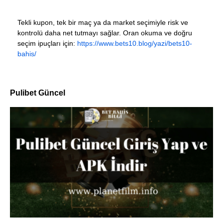
Tekli kupon, tek bir maç ya da market seçimiyle risk ve
kontrolü daha net tutmayı sağlar. Oran okuma ve doğru
seçim ipuçları için:
https://www.bets10.blog/yazi/bets10-
bahis/
Pulibet Güncel