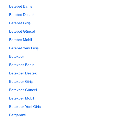
Betebet Bahis
Betebet Destek
Betebet Giriş
Betebet Güncel
Betebet Mobil
Betebet Yeni Giriş
Betexper
Betexper Bahis
Betexper Destek
Betexper Giriş
Betexper Güncel
Betexper Mobil
Betexper Yeni Giriş
Betgaranti