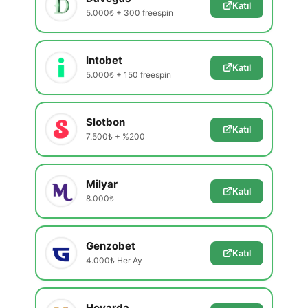
Katıl
5.000₺ + 300 freespin
Intobet
Katıl
5.000₺ + 150 freespin
Slotbon
Katıl
7.500₺ + %200
Milyar
Katıl
8.000₺
Genzobet
Katıl
4.000₺ Her Ay
Hovarda