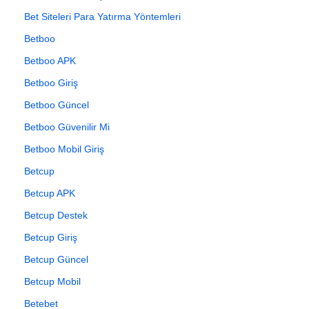
Bet Siteleri Para Yatırma Yöntemleri
Betboo
Betboo APK
Betboo Giriş
Betboo Güncel
Betboo Güvenilir Mi
Betboo Mobil Giriş
Betcup
Betcup APK
Betcup Destek
Betcup Giriş
Betcup Güncel
Betcup Mobil
Betebet