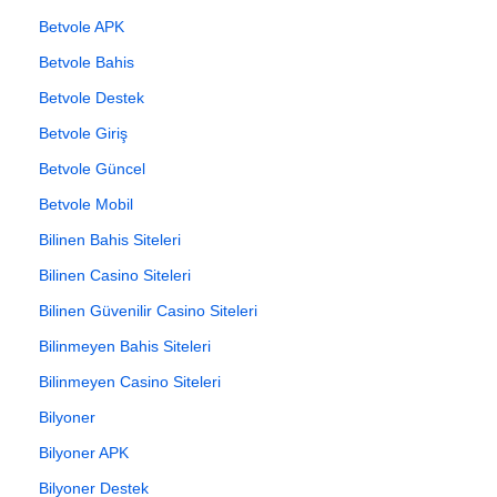
Betvole APK
Betvole Bahis
Betvole Destek
Betvole Giriş
Betvole Güncel
Betvole Mobil
Bilinen Bahis Siteleri
Bilinen Casino Siteleri
Bilinen Güvenilir Casino Siteleri
Bilinmeyen Bahis Siteleri
Bilinmeyen Casino Siteleri
Bilyoner
Bilyoner APK
Bilyoner Destek