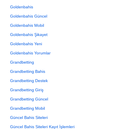
Goldenbahis
Goldenbahis Güncel
Goldenbahis Mobil
Goldenbahis Şikayet
Goldenbahis Yeni
Goldenbahis Yorumlar
Grandbetting
Grandbetting Bahis
Grandbetting Destek
Grandbetting Giriş
Grandbetting Güncel
Grandbetting Mobil
Güncel Bahis Siteleri
Güncel Bahis Siteleri Kayıt İşlemleri