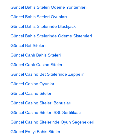
Güncel Bahis Siteleri Ödeme Yöntemleri
Güncel Bahis Siteleri Oyunları
Güncel Bahis Sitelerinde Blackjack
Güncel Bahis Sitelerinde Ödeme Sistemleri
Güncel Bet Siteleri
Güncel Canlı Bahis Siteleri
Güncel Canlı Casino Siteleri
Güncel Casino Bet Sitelerinde Zeppelin
Güncel Casino Oyunları
Güncel Casino Siteleri
Güncel Casino Siteleri Bonusları
Güncel Casino Siteleri SSL Sertifikası
Güncel Casino Sitelerinde Oyun Seçenekleri
Güncel En İyi Bahis Siteleri