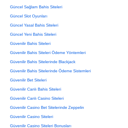
Güncel Sağlam Bahis Siteleri
Güncel Slot Oyunları
Güncel Yasal Bahis Siteleri
Güncel Yeni Bahis Siteleri
Güvenilir Bahis Siteleri
Güvenilir Bahis Siteleri Ödeme Yöntemleri
Güvenilir Bahis Sitelerinde Blackjack
Güvenilir Bahis Sitelerinde Ödeme Sistemleri
Güvenilir Bet Siteleri
Güvenilir Canlı Bahis Siteleri
Güvenilir Canlı Casino Siteleri
Güvenilir Casino Bet Sitelerinde Zeppelin
Güvenilir Casino Siteleri
Güvenilir Casino Siteleri Bonusları