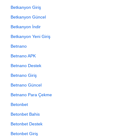
Betkanyon Giriş
Betkanyon Güncel
Betkanyon İndir
Betkanyon Yeni Giriş
Betnano
Betnano APK
Betnano Destek
Betnano Giriş
Betnano Güncel
Betnano Para Çekme
Betonbet
Betonbet Bahis
Betonbet Destek
Betonbet Giriş