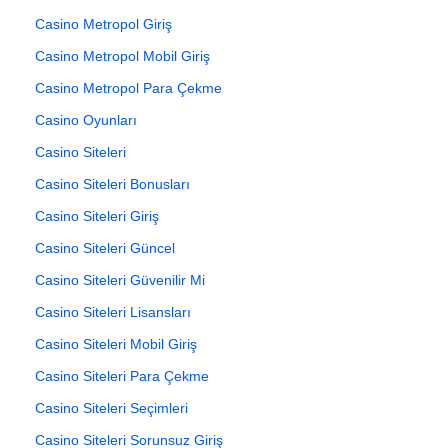
Casino Metropol Giriş
Casino Metropol Mobil Giriş
Casino Metropol Para Çekme
Casino Oyunları
Casino Siteleri
Casino Siteleri Bonusları
Casino Siteleri Giriş
Casino Siteleri Güncel
Casino Siteleri Güvenilir Mi
Casino Siteleri Lisansları
Casino Siteleri Mobil Giriş
Casino Siteleri Para Çekme
Casino Siteleri Seçimleri
Casino Siteleri Sorunsuz Giriş