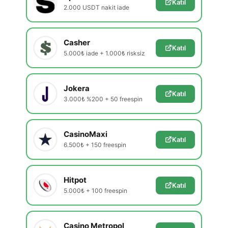
Katıl
2.000 USDT nakit iade
Casher
Katıl
5.000₺ iade + 1.000₺ risksiz
Jokera
Katıl
3.000₺ %200 + 50 freespin
CasinoMaxi
Katıl
6.500₺ + 150 freespin
Hitpot
Katıl
5.000₺ + 100 freespin
Casino Metropol