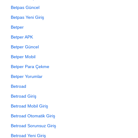
Betpas Güncel
Betpas Yeni Giriş
Betper
Betper APK
Betper Güncel
Betper Mobil
Betper Para Çekme
Betper Yorumlar
Betroad
Betroad Giriş
Betroad Mobil Giriş
Betroad Otomatik Giriş
Betroad Sorunsuz Giriş
Betroad Yeni Giriş