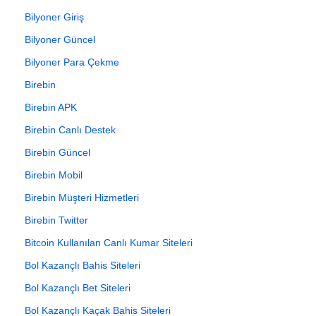
Bilyoner Giriş
Bilyoner Güncel
Bilyoner Para Çekme
Birebin
Birebin APK
Birebin Canlı Destek
Birebin Güncel
Birebin Mobil
Birebin Müşteri Hizmetleri
Birebin Twitter
Bitcoin Kullanılan Canlı Kumar Siteleri
Bol Kazançlı Bahis Siteleri
Bol Kazançlı Bet Siteleri
Bol Kazançlı Kaçak Bahis Siteleri