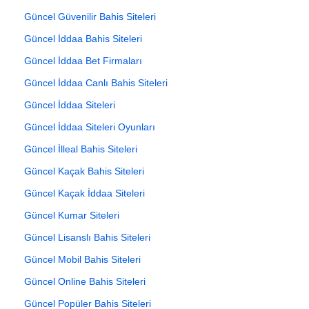
Güncel Güvenilir Bahis Siteleri
Güncel İddaa Bahis Siteleri
Güncel İddaa Bet Firmaları
Güncel İddaa Canlı Bahis Siteleri
Güncel İddaa Siteleri
Güncel İddaa Siteleri Oyunları
Güncel İlleal Bahis Siteleri
Güncel Kaçak Bahis Siteleri
Güncel Kaçak İddaa Siteleri
Güncel Kumar Siteleri
Güncel Lisanslı Bahis Siteleri
Güncel Mobil Bahis Siteleri
Güncel Online Bahis Siteleri
Güncel Popüler Bahis Siteleri