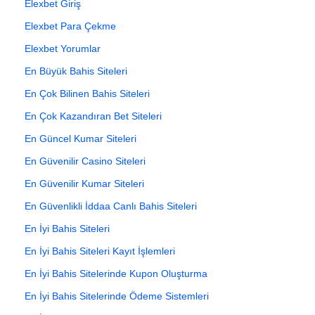
Elexbet Giriş
Elexbet Para Çekme
Elexbet Yorumlar
En Büyük Bahis Siteleri
En Çok Bilinen Bahis Siteleri
En Çok Kazandıran Bet Siteleri
En Güncel Kumar Siteleri
En Güvenilir Casino Siteleri
En Güvenilir Kumar Siteleri
En Güvenlikli İddaa Canlı Bahis Siteleri
En İyi Bahis Siteleri
En İyi Bahis Siteleri Kayıt İşlemleri
En İyi Bahis Sitelerinde Kupon Oluşturma
En İyi Bahis Sitelerinde Ödeme Sistemleri