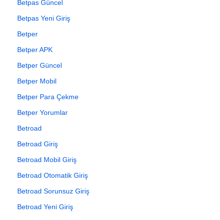
Betpas Güncel
Betpas Yeni Giriş
Betper
Betper APK
Betper Güncel
Betper Mobil
Betper Para Çekme
Betper Yorumlar
Betroad
Betroad Giriş
Betroad Mobil Giriş
Betroad Otomatik Giriş
Betroad Sorunsuz Giriş
Betroad Yeni Giriş