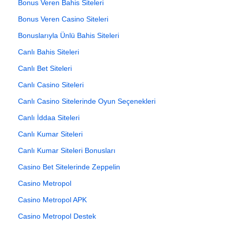
Bonus Veren Bahis Siteleri
Bonus Veren Casino Siteleri
Bonuslarıyla Ünlü Bahis Siteleri
Canlı Bahis Siteleri
Canlı Bet Siteleri
Canlı Casino Siteleri
Canlı Casino Sitelerinde Oyun Seçenekleri
Canlı İddaa Siteleri
Canlı Kumar Siteleri
Canlı Kumar Siteleri Bonusları
Casino Bet Sitelerinde Zeppelin
Casino Metropol
Casino Metropol APK
Casino Metropol Destek