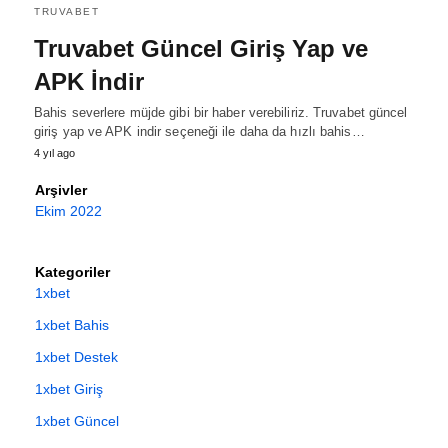
TRUVABET
Truvabet Güncel Giriş Yap ve
APK İndir
Bahis severlere müjde gibi bir haber verebiliriz. Truvabet güncel
giriş yap ve APK indir seçeneği ile daha da hızlı bahis…
4 yıl ago
Arşivler
Ekim 2022
Kategoriler
1xbet
1xbet Bahis
1xbet Destek
1xbet Giriş
1xbet Güncel