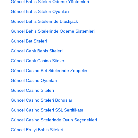
Güncel Bahis Siteleri Ödeme Yöntemleri
Güncel Bahis Siteleri Oyunları
Güncel Bahis Sitelerinde Blackjack
Güncel Bahis Sitelerinde Ödeme Sistemleri
Güncel Bet Siteleri
Güncel Canlı Bahis Siteleri
Güncel Canlı Casino Siteleri
Güncel Casino Bet Sitelerinde Zeppelin
Güncel Casino Oyunları
Güncel Casino Siteleri
Güncel Casino Siteleri Bonusları
Güncel Casino Siteleri SSL Sertifikası
Güncel Casino Sitelerinde Oyun Seçenekleri
Güncel En İyi Bahis Siteleri