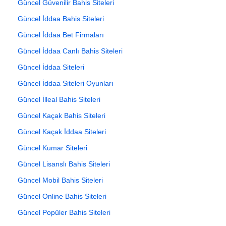
Güncel Güvenilir Bahis Siteleri
Güncel İddaa Bahis Siteleri
Güncel İddaa Bet Firmaları
Güncel İddaa Canlı Bahis Siteleri
Güncel İddaa Siteleri
Güncel İddaa Siteleri Oyunları
Güncel İlleal Bahis Siteleri
Güncel Kaçak Bahis Siteleri
Güncel Kaçak İddaa Siteleri
Güncel Kumar Siteleri
Güncel Lisanslı Bahis Siteleri
Güncel Mobil Bahis Siteleri
Güncel Online Bahis Siteleri
Güncel Popüler Bahis Siteleri