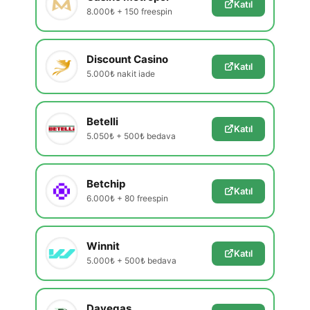
Katıl
8.000₺ + 150 freespin
Discount Casino
Katıl
5.000₺ nakit iade
Betelli
Katıl
5.050₺ + 500₺ bedava
Betchip
Katıl
6.000₺ + 80 freespin
Winnit
Katıl
5.000₺ + 500₺ bedava
Davegas