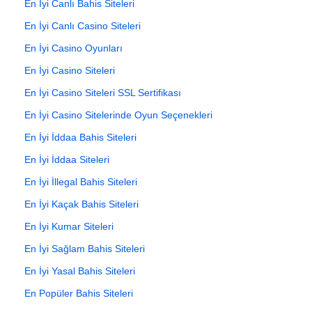
En İyi Canlı Bahis Siteleri
En İyi Canlı Casino Siteleri
En İyi Casino Oyunları
En İyi Casino Siteleri
En İyi Casino Siteleri SSL Sertifikası
En İyi Casino Sitelerinde Oyun Seçenekleri
En İyi İddaa Bahis Siteleri
En İyi İddaa Siteleri
En İyi İllegal Bahis Siteleri
En İyi Kaçak Bahis Siteleri
En İyi Kumar Siteleri
En İyi Sağlam Bahis Siteleri
En İyi Yasal Bahis Siteleri
En Popüler Bahis Siteleri