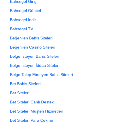
Bahsegel Giriş
Bahsegel Güncel
Bahsegel İndir
Bahsegel TV
Beğenilen Bahis Siteleri
Beğenilen Casino Siteleri
Belge İsteyen Bahis Siteleri
Belge İsteyen İddaa Siteleri
Belge Talep Etmeyen Bahis Siteleri
Bet Bahis Siteleri
Bet Siteleri
Bet Siteleri Canlı Destek
Bet Siteleri Müşteri Hizmetleri
Bet Siteleri Para Çekme