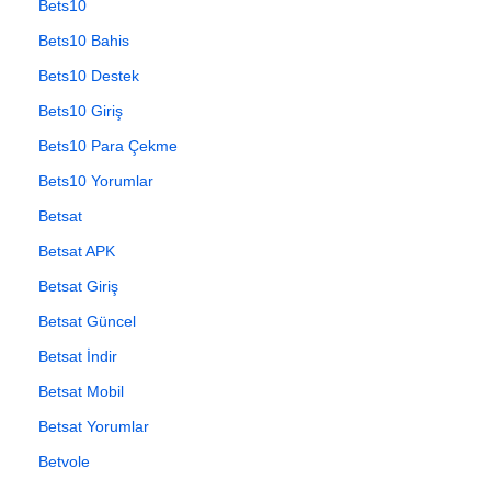
Bets10
Bets10 Bahis
Bets10 Destek
Bets10 Giriş
Bets10 Para Çekme
Bets10 Yorumlar
Betsat
Betsat APK
Betsat Giriş
Betsat Güncel
Betsat İndir
Betsat Mobil
Betsat Yorumlar
Betvole