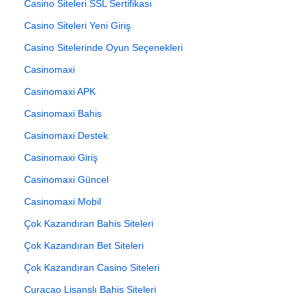
Casino Siteleri SSL Sertifikası
Casino Siteleri Yeni Giriş
Casino Sitelerinde Oyun Seçenekleri
Casinomaxi
Casinomaxi APK
Casinomaxi Bahis
Casinomaxi Destek
Casinomaxi Giriş
Casinomaxi Güncel
Casinomaxi Mobil
Çok Kazandıran Bahis Siteleri
Çok Kazandıran Bet Siteleri
Çok Kazandıran Casino Siteleri
Curacao Lisanslı Bahis Siteleri