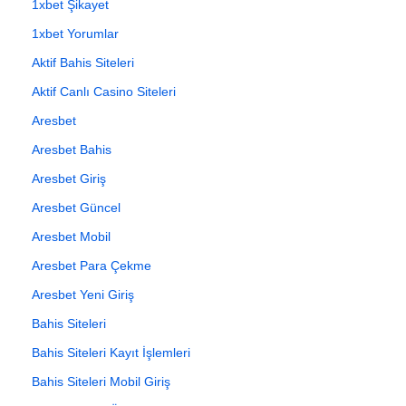
1xbet Şikayet
1xbet Yorumlar
Aktif Bahis Siteleri
Aktif Canlı Casino Siteleri
Aresbet
Aresbet Bahis
Aresbet Giriş
Aresbet Güncel
Aresbet Mobil
Aresbet Para Çekme
Aresbet Yeni Giriş
Bahis Siteleri
Bahis Siteleri Kayıt İşlemleri
Bahis Siteleri Mobil Giriş