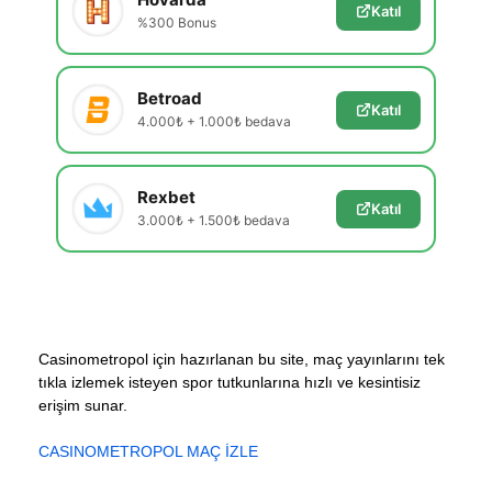
Katıl
%300 Bonus
Betroad
Katıl
4.000₺ + 1.000₺ bedava
Rexbet
Katıl
3.000₺ + 1.500₺ bedava
Casinometropol için hazırlanan bu site, maç yayınlarını tek
tıkla izlemek isteyen spor tutkunlarına hızlı ve kesintisiz
erişim sunar.
CASINOMETROPOL MAÇ İZLE