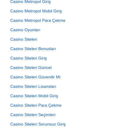
Casino Metropol Giriş
Casino Metropol Mobil Giriş
Casino Metropol Para Çekme
Casino Oyunları
Casino Siteleri
Casino Siteleri Bonusları
Casino Siteleri Giriş
Casino Siteleri Güncel
Casino Siteleri Güvenilir Mi
Casino Siteleri Lisansları
Casino Siteleri Mobil Giriş
Casino Siteleri Para Çekme
Casino Siteleri Seçimleri
Casino Siteleri Sorunsuz Giriş