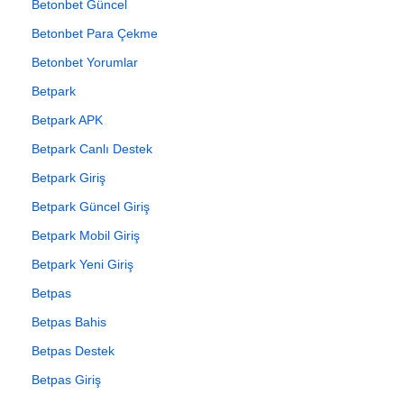
Betonbet Güncel
Betonbet Para Çekme
Betonbet Yorumlar
Betpark
Betpark APK
Betpark Canlı Destek
Betpark Giriş
Betpark Güncel Giriş
Betpark Mobil Giriş
Betpark Yeni Giriş
Betpas
Betpas Bahis
Betpas Destek
Betpas Giriş