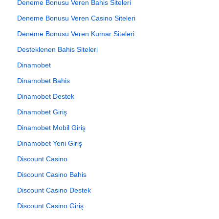
Deneme Bonusu Veren Bahis Siteleri
Deneme Bonusu Veren Casino Siteleri
Deneme Bonusu Veren Kumar Siteleri
Desteklenen Bahis Siteleri
Dinamobet
Dinamobet Bahis
Dinamobet Destek
Dinamobet Giriş
Dinamobet Mobil Giriş
Dinamobet Yeni Giriş
Discount Casino
Discount Casino Bahis
Discount Casino Destek
Discount Casino Giriş