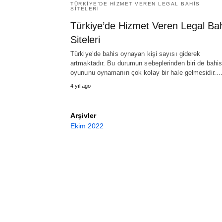
TÜRKIYE’DE HIZMET VEREN LEGAL BAHIS
SITELERI
Türkiye’de Hizmet Veren Legal Ba
Siteleri
Türkiye’de bahis oynayan kişi sayısı giderek
artmaktadır. Bu durumun sebeplerinden biri de bahi
oyununu oynamanın çok kolay bir hale gelmesidir.
4 yıl ago
Arşivler
Ekim 2022