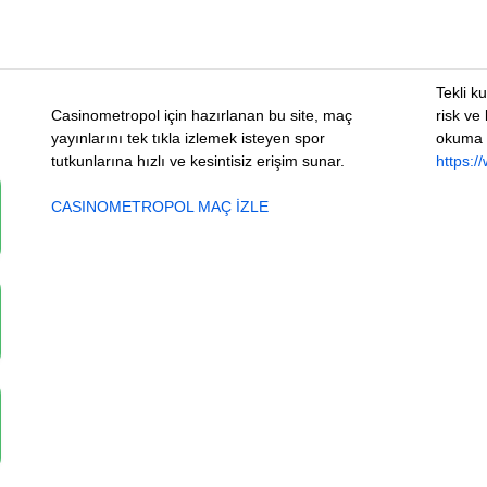
Tekli k
Casinometropol için hazırlanan bu site, maç
risk ve
yayınlarını tek tıkla izlemek isteyen spor
okuma v
tutkunlarına hızlı ve kesintisiz erişim sunar.
https:/
CASINOMETROPOL MAÇ İZLE