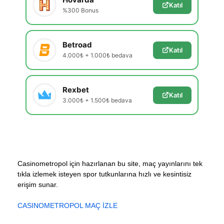
Katıl
%300 Bonus
Betroad
Katıl
4.000₺ + 1.000₺ bedava
Rexbet
Katıl
3.000₺ + 1.500₺ bedava
Casinometropol için hazırlanan bu site, maç yayınlarını tek
tıkla izlemek isteyen spor tutkunlarına hızlı ve kesintisiz
erişim sunar.
CASINOMETROPOL MAÇ İZLE