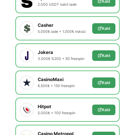
Katıl
2.000 USDT nakit iade
Casher
Katıl
5.000₺ iade + 1.000₺ risksiz
Jokera
Katıl
3.000₺ %200 + 50 freespin
CasinoMaxi
Katıl
6.500₺ + 150 freespin
Hitpot
Katıl
5.000₺ + 100 freespin
Casino Metropol