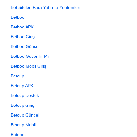
Bet Siteleri Para Yatırma Yöntemleri
Betboo
Betboo APK
Betboo Giriş
Betboo Güncel
Betboo Güvenilir Mi
Betboo Mobil Giriş
Betcup
Betcup APK
Betcup Destek
Betcup Giriş
Betcup Güncel
Betcup Mobil
Betebet