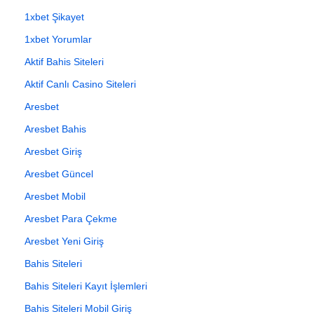
1xbet Şikayet
1xbet Yorumlar
Aktif Bahis Siteleri
Aktif Canlı Casino Siteleri
Aresbet
Aresbet Bahis
Aresbet Giriş
Aresbet Güncel
Aresbet Mobil
Aresbet Para Çekme
Aresbet Yeni Giriş
Bahis Siteleri
Bahis Siteleri Kayıt İşlemleri
Bahis Siteleri Mobil Giriş