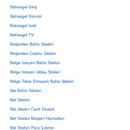
Bahsegel Giriş
Bahsegel Güncel
Bahsegel İndir
Bahsegel TV
Beğenilen Bahis Siteleri
Beğenilen Casino Siteleri
Belge İsteyen Bahis Siteleri
Belge İsteyen İddaa Siteleri
Belge Talep Etmeyen Bahis Siteleri
Bet Bahis Siteleri
Bet Siteleri
Bet Siteleri Canlı Destek
Bet Siteleri Müşteri Hizmetleri
Bet Siteleri Para Çekme