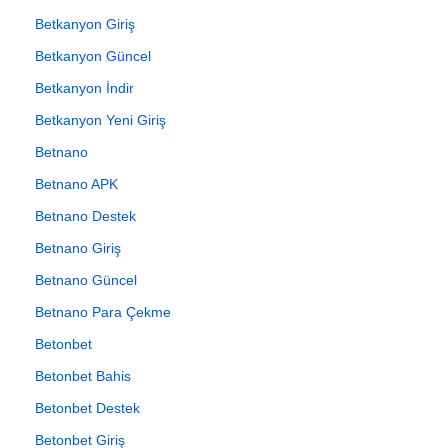
Betkanyon Giriş
Betkanyon Güncel
Betkanyon İndir
Betkanyon Yeni Giriş
Betnano
Betnano APK
Betnano Destek
Betnano Giriş
Betnano Güncel
Betnano Para Çekme
Betonbet
Betonbet Bahis
Betonbet Destek
Betonbet Giriş