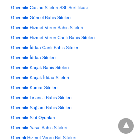
Güvenilir Casino Siteleri SSL Sertifikası
Güvenilir Güncel Bahis Siteleri
Güvenilir Hizmet Veren Bahis Siteleri
Güvenilir Hizmet Veren Canlı Bahis Siteleri
Güvenilir İddaa Canlı Bahis Siteleri
Güvenilir İddaa Siteleri
Güvenilir Kaçak Bahis Siteleri
Güvenilir Kaçak İddaa Siteleri
Güvenilir Kumar Siteleri
Güvenilir Lisanslı Bahis Siteleri
Güvenilir Sağlam Bahis Siteleri
Güvenilir Slot Oyunları
Güvenilir Yasal Bahis Siteleri
Güvenli Hizmet Veren Bet Siteleri