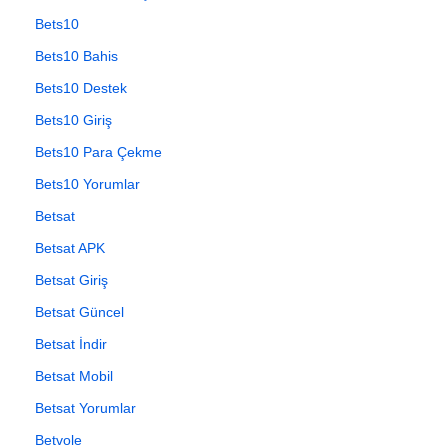
Bets10
Bets10 Bahis
Bets10 Destek
Bets10 Giriş
Bets10 Para Çekme
Bets10 Yorumlar
Betsat
Betsat APK
Betsat Giriş
Betsat Güncel
Betsat İndir
Betsat Mobil
Betsat Yorumlar
Betvole