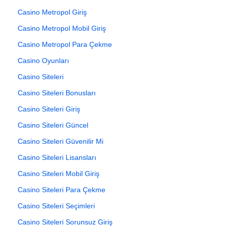
Casino Metropol Giriş
Casino Metropol Mobil Giriş
Casino Metropol Para Çekme
Casino Oyunları
Casino Siteleri
Casino Siteleri Bonusları
Casino Siteleri Giriş
Casino Siteleri Güncel
Casino Siteleri Güvenilir Mi
Casino Siteleri Lisansları
Casino Siteleri Mobil Giriş
Casino Siteleri Para Çekme
Casino Siteleri Seçimleri
Casino Siteleri Sorunsuz Giriş