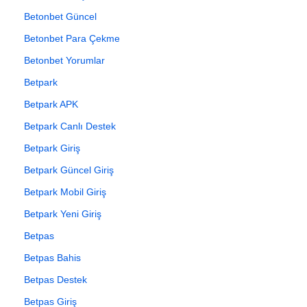
Betonbet Güncel
Betonbet Para Çekme
Betonbet Yorumlar
Betpark
Betpark APK
Betpark Canlı Destek
Betpark Giriş
Betpark Güncel Giriş
Betpark Mobil Giriş
Betpark Yeni Giriş
Betpas
Betpas Bahis
Betpas Destek
Betpas Giriş