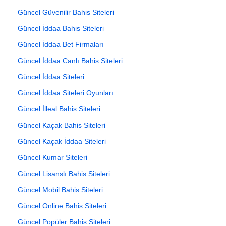
Güncel Güvenilir Bahis Siteleri
Güncel İddaa Bahis Siteleri
Güncel İddaa Bet Firmaları
Güncel İddaa Canlı Bahis Siteleri
Güncel İddaa Siteleri
Güncel İddaa Siteleri Oyunları
Güncel İlleal Bahis Siteleri
Güncel Kaçak Bahis Siteleri
Güncel Kaçak İddaa Siteleri
Güncel Kumar Siteleri
Güncel Lisanslı Bahis Siteleri
Güncel Mobil Bahis Siteleri
Güncel Online Bahis Siteleri
Güncel Popüler Bahis Siteleri