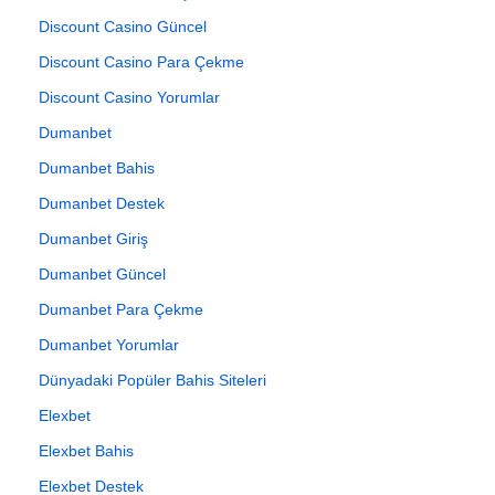
Discount Casino Güncel
Discount Casino Para Çekme
Discount Casino Yorumlar
Dumanbet
Dumanbet Bahis
Dumanbet Destek
Dumanbet Giriş
Dumanbet Güncel
Dumanbet Para Çekme
Dumanbet Yorumlar
Dünyadaki Popüler Bahis Siteleri
Elexbet
Elexbet Bahis
Elexbet Destek