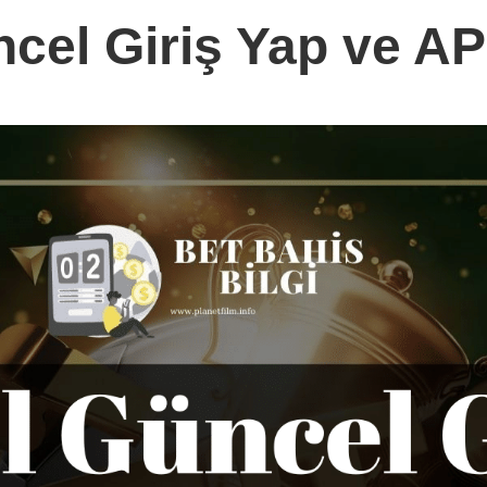
cel Giriş Yap ve AP