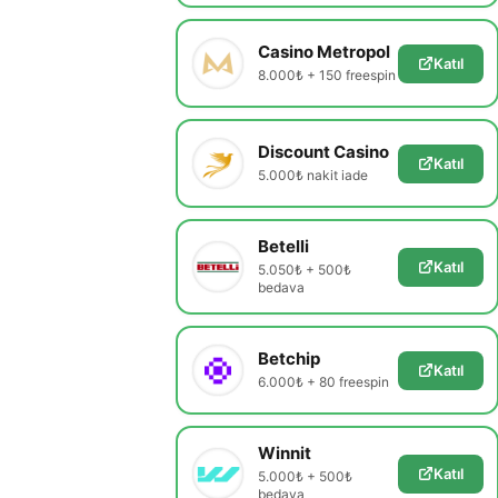
Casino Metropol
Katıl
8.000₺ + 150 freespin
Discount Casino
Katıl
5.000₺ nakit iade
Betelli
Katıl
5.050₺ + 500₺
bedava
Betchip
Katıl
6.000₺ + 80 freespin
Winnit
Katıl
5.000₺ + 500₺
bedava