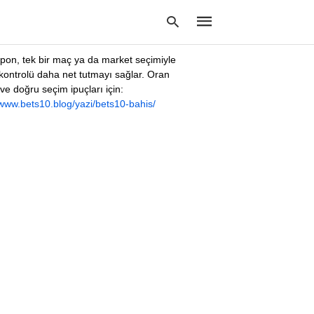
upon, tek bir maç ya da market seçimiyle
 kontrolü daha net tutmayı sağlar. Oran
e doğru seçim ipuçları için:
/www.bets10.blog/yazi/bets10-bahis/
Type
your
search
query
and
hit
enter: