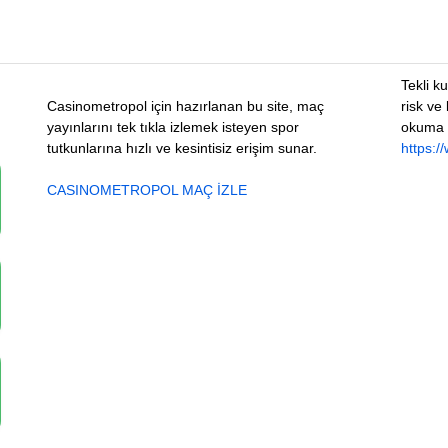
Tekli k
Casinometropol için hazırlanan bu site, maç
risk ve
yayınlarını tek tıkla izlemek isteyen spor
okuma v
tutkunlarına hızlı ve kesintisiz erişim sunar.
https:/
CASINOMETROPOL MAÇ İZLE