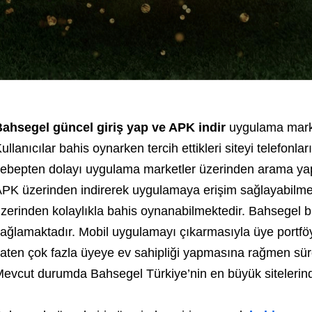
ahsegel güncel giriş yap ve APK indir
uygulama market
ullanıcılar bahis oynarken tercih ettikleri siteyi telefonl
ebepten dolayı uygulama marketler üzerinden arama yap
PK üzerinden indirerek uygulamaya erişim sağlayabilmekte
zerinden kolaylıkla bahis oynanabilmektedir. Bahsegel b
ağlamaktadır. Mobil uygulamayı çıkarmasıyla üye portfö
aten çok fazla üyeye ev sahipliği yapmasına rağmen sürek
evcut durumda Bahsegel Türkiye’nin en büyük sitelerinde