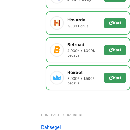
Hovarda
Katıl
%300 Bonus
Betroad
Katıl
4.000₺ + 1.000₺
bedava
Rexbet
Katıl
3.000₺ + 1.500₺
bedava
HOMEPAGE
BAHSEGEL
Bahsegel