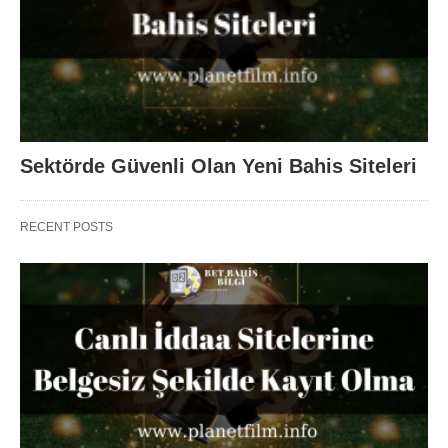
Sektörde Güvenli Olan Yeni Bahis Siteleri
RECENT POSTS