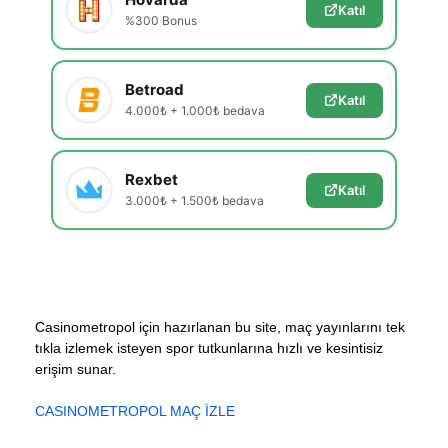
Katıl
%300 Bonus
Betroad
Katıl
4.000₺ + 1.000₺ bedava
Rexbet
Katıl
3.000₺ + 1.500₺ bedava
Casinometropol için hazırlanan bu site, maç yayınlarını tek
tıkla izlemek isteyen spor tutkunlarına hızlı ve kesintisiz
erişim sunar.
CASINOMETROPOL MAÇ İZLE