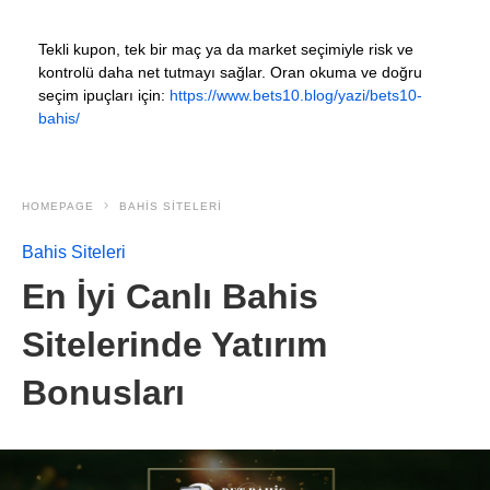
Tekli kupon, tek bir maç ya da market seçimiyle risk ve
kontrolü daha net tutmayı sağlar. Oran okuma ve doğru
seçim ipuçları için:
https://www.bets10.blog/yazi/bets10-
bahis/
HOMEPAGE
BAHIS SITELERI
Bahis Siteleri
En İyi Canlı Bahis
Sitelerinde Yatırım
Bonusları