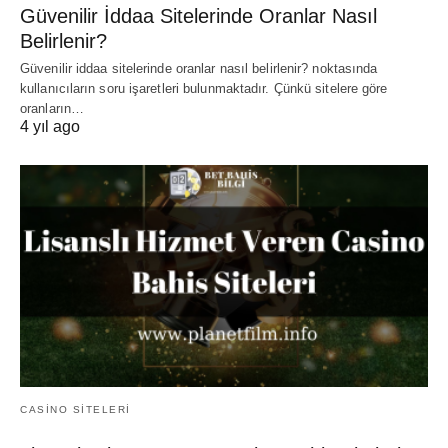
Güvenilir İddaa Sitelerinde Oranlar Nasıl
Belirlenir?
Güvenilir iddaa sitelerinde oranlar nasıl belirlenir? noktasında
kullanıcıların soru işaretleri bulunmaktadır. Çünkü sitelere göre
oranların…
4 yıl ago
CASINO SITELERI