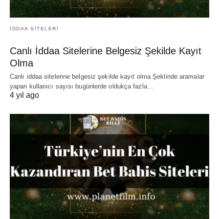
İDDAA SITELERI
Canlı İddaa Sitelerine Belgesiz Şekilde Kayıt
Olma
Canlı iddaa sitelerine belgesiz şekilde kayıt olma Şeklinde aramalar
yapan kullanıcı sayısı bugünlerde oldukça fazla…
4 yıl ago