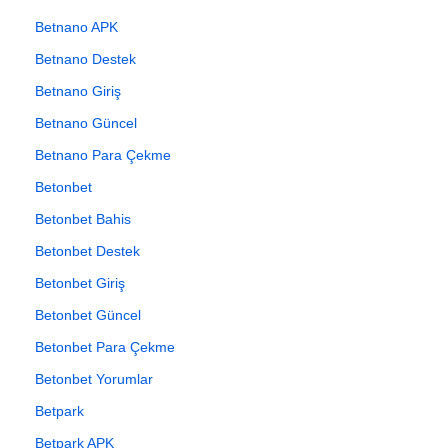
Betnano APK
Betnano Destek
Betnano Giriş
Betnano Güncel
Betnano Para Çekme
Betonbet
Betonbet Bahis
Betonbet Destek
Betonbet Giriş
Betonbet Güncel
Betonbet Para Çekme
Betonbet Yorumlar
Betpark
Betpark APK