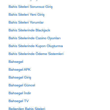
Bahis Siteleri Sorunsuz Giriş
Bahis Siteleri Yeni Giriş
Bahis Siteleri Yorumlar
Bahis Sitelerinde Blackjack
Bahis Sitelerinde Casino Oyunları
Bahis Sitelerinde Kupon Oluşturma
Bahis Sitelerinde Ödeme Sistemleri
Bahsegel
Bahsegel APK
Bahsegel Giriş
Bahsegel Güncel
Bahsegel İndir
Bahsegel TV
Beğenilen Bahis Siteleri