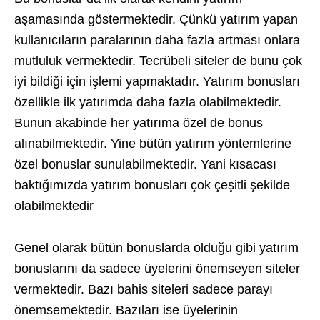
aşamasında göstermektedir. Çünkü yatırım yapan
kullanıcıların paralarının daha fazla artması onlara
mutluluk vermektedir. Tecrübeli siteler de bunu çok
iyi bildiği için işlemi yapmaktadır. Yatırım bonusları
özellikle ilk yatırımda daha fazla olabilmektedir.
Bunun akabinde her yatırıma özel de bonus
alınabilmektedir. Yine bütün yatırım yöntemlerine
özel bonuslar sunulabilmektedir. Yani kısacası
baktığımızda yatırım bonusları çok çeşitli şekilde
olabilmektedir
Genel olarak bütün bonuslarda olduğu gibi yatırım
bonuslarını da sadece üyelerini önemseyen siteler
vermektedir. Bazı bahis siteleri sadece parayı
önemsemektedir. Bazıları ise üyelerinin