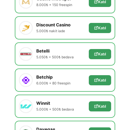
Katıl
8.000₺ + 150 freespin
Discount Casino
Katıl
5.000₺ nakit iade
Betelli
Katıl
5.050₺ + 500₺ bedava
Betchip
Katıl
6.000₺ + 80 freespin
Winnit
Katıl
5.000₺ + 500₺ bedava
Davegas