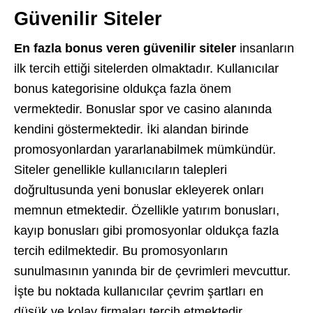
Güvenilir Siteler
En fazla bonus veren güvenilir siteler
insanların
ilk tercih ettiği sitelerden olmaktadır. Kullanıcılar
bonus kategorisine oldukça fazla önem
vermektedir. Bonuslar spor ve casino alanında
kendini göstermektedir. İki alandan birinde
promosyonlardan yararlanabilmek mümkündür.
Siteler genellikle kullanıcıların talepleri
doğrultusunda yeni bonuslar ekleyerek onları
memnun etmektedir. Özellikle yatırım bonusları,
kayıp bonusları gibi promosyonlar oldukça fazla
tercih edilmektedir. Bu promosyonların
sunulmasının yanında bir de çevrimleri mevcuttur.
İşte bu noktada kullanıcılar çevrim şartları en
düşük ve kolay firmaları tercih etmektedir.