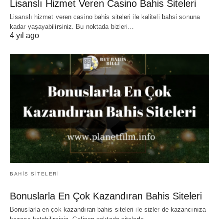
Lisanslı Hizmet Veren Casino Bahis Siteleri
Lisanslı hizmet veren casino bahis siteleri ile kaliteli bahsi sonuna
kadar yaşayabilirsiniz. Bu noktada bizleri…
4 yıl ago
BAHIS SITELERI
Bonuslarla En Çok Kazandıran Bahis Siteleri
Bonuslarla en çok kazandıran bahis siteleri ile sizler de kazancınıza