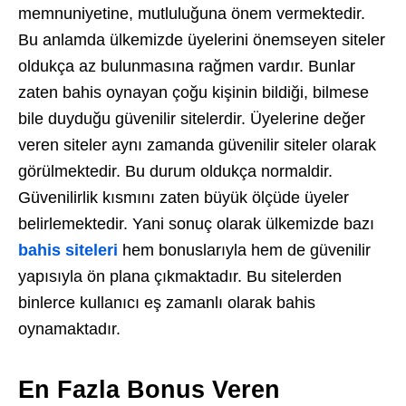
memnuniyetine, mutluluğuna önem vermektedir.
Bu anlamda ülkemizde üyelerini önemseyen siteler
oldukça az bulunmasına rağmen vardır. Bunlar
zaten bahis oynayan çoğu kişinin bildiği, bilmese
bile duyduğu güvenilir sitelerdir. Üyelerine değer
veren siteler aynı zamanda güvenilir siteler olarak
görülmektedir. Bu durum oldukça normaldir.
Güvenilirlik kısmını zaten büyük ölçüde üyeler
belirlemektedir. Yani sonuç olarak ülkemizde bazı
bahis siteleri
hem bonuslarıyla hem de güvenilir
yapısıyla ön plana çıkmaktadır. Bu sitelerden
binlerce kullanıcı eş zamanlı olarak bahis
oynamaktadır.
En Fazla Bonus Veren