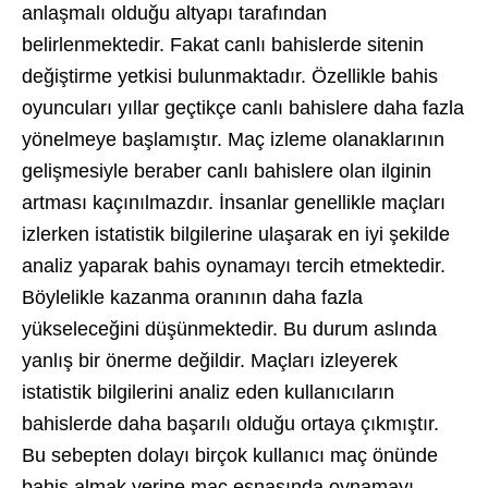
anlaşmalı olduğu altyapı tarafından
belirlenmektedir. Fakat canlı bahislerde sitenin
değiştirme yetkisi bulunmaktadır. Özellikle bahis
oyuncuları yıllar geçtikçe canlı bahislere daha fazla
yönelmeye başlamıştır. Maç izleme olanaklarının
gelişmesiyle beraber canlı bahislere olan ilginin
artması kaçınılmazdır. İnsanlar genellikle maçları
izlerken istatistik bilgilerine ulaşarak en iyi şekilde
analiz yaparak bahis oynamayı tercih etmektedir.
Böylelikle kazanma oranının daha fazla
yükseleceğini düşünmektedir. Bu durum aslında
yanlış bir önerme değildir. Maçları izleyerek
istatistik bilgilerini analiz eden kullanıcıların
bahislerde daha başarılı olduğu ortaya çıkmıştır.
Bu sebepten dolayı birçok kullanıcı maç önünde
bahis almak yerine maç esnasında oynamayı