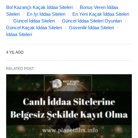
Bol Kazançlı Kaçak İddaa Siteleri
Bonus Veren İddaa
Siteleri
En İyi İddaa Siteleri
En Yeni Kaçak İddaa Siteleri
Güncel İddaa Siteleri
Güncel İddaa Siteleri Oyunları
Güncel Kaçak İddaa Siteleri
Güvenilir İddaa Siteleri
İddaa Siteleri
4 YIL AGO
RELATED POST