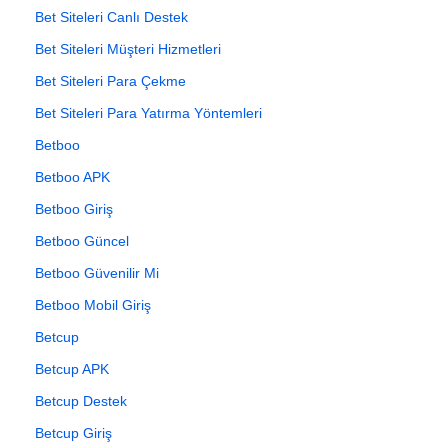
Bet Siteleri Canlı Destek
Bet Siteleri Müşteri Hizmetleri
Bet Siteleri Para Çekme
Bet Siteleri Para Yatırma Yöntemleri
Betboo
Betboo APK
Betboo Giriş
Betboo Güncel
Betboo Güvenilir Mi
Betboo Mobil Giriş
Betcup
Betcup APK
Betcup Destek
Betcup Giriş