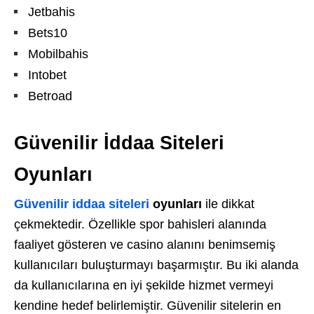
Jetbahis
Bets10
Mobilbahis
Intobet
Betroad
Güvenilir İddaa Siteleri
Oyunları
Güvenilir iddaa siteleri
oyunları
ile dikkat
çekmektedir. Özellikle spor bahisleri alanında
faaliyet gösteren ve casino alanını benimsemiş
kullanıcıları buluşturmayı başarmıştır. Bu iki alanda
da kullanıcılarına en iyi şekilde hizmet vermeyi
kendine hedef belirlemiştir. Güvenilir sitelerin en