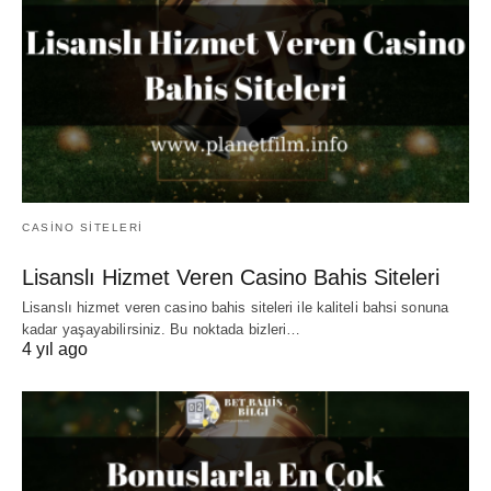
CASINO SITELERI
Lisanslı Hizmet Veren Casino Bahis Siteleri
Lisanslı hizmet veren casino bahis siteleri ile kaliteli bahsi sonuna
kadar yaşayabilirsiniz. Bu noktada bizleri…
4 yıl ago