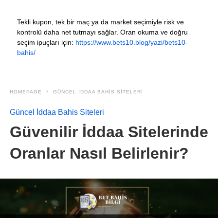
Tekli kupon, tek bir maç ya da market seçimiyle risk ve
kontrolü daha net tutmayı sağlar. Oran okuma ve doğru
seçim ipuçları için:
https://www.bets10.blog/yazi/bets10-
bahis/
HOMEPAGE
GÜNCEL İDDAA BAHIS SITELERI
Güncel İddaa Bahis Siteleri
Güvenilir İddaa Sitelerinde
Oranlar Nasıl Belirlenir?