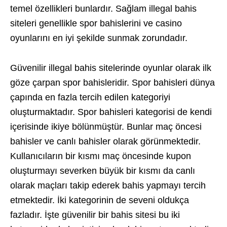
temel özellikleri bunlardır. Sağlam illegal bahis
siteleri genellikle spor bahislerini ve casino
oyunlarını en iyi şekilde sunmak zorundadır.
Güvenilir illegal bahis sitelerinde oyunlar olarak ilk
göze çarpan spor bahisleridir. Spor bahisleri dünya
çapında en fazla tercih edilen kategoriyi
oluşturmaktadır. Spor bahisleri kategorisi de kendi
içerisinde ikiye bölünmüştür. Bunlar maç öncesi
bahisler ve canlı bahisler olarak görünmektedir.
Kullanıcıların bir kısmı maç öncesinde kupon
oluşturmayı severken büyük bir kısmı da canlı
olarak maçları takip ederek bahis yapmayı tercih
etmektedir. İki kategorinin de seveni oldukça
fazladır. İşte güvenilir bir bahis sitesi bu iki