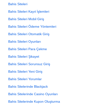
Bahis Siteleri
Bahis Siteleri Kayıt İşlemleri
Bahis Siteleri Mobil Giriş
Bahis Siteleri Ödeme Yöntemleri
Bahis Siteleri Otomatik Giriş
Bahis Siteleri Oyunları
Bahis Siteleri Para Çekme
Bahis Siteleri Şikayet
Bahis Siteleri Sorunsuz Giriş
Bahis Siteleri Yeni Giriş
Bahis Siteleri Yorumlar
Bahis Sitelerinde Blackjack
Bahis Sitelerinde Casino Oyunları
Bahis Sitelerinde Kupon Oluşturma