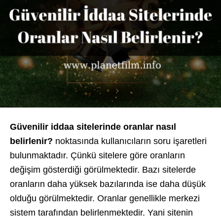
Güvenilir iddaa sitelerinde oranlar nasıl
belirlenir?
noktasında kullanıcıların soru işaretleri
bulunmaktadır. Çünkü sitelere göre oranların
değişim gösterdiği görülmektedir. Bazı sitelerde
oranların daha yüksek bazılarında ise daha düşük
olduğu görülmektedir. Oranlar genellikle merkezi
sistem tarafından belirlenmektedir. Yani sitenin