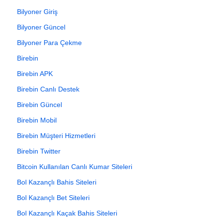
Bilyoner Giriş
Bilyoner Güncel
Bilyoner Para Çekme
Birebin
Birebin APK
Birebin Canlı Destek
Birebin Güncel
Birebin Mobil
Birebin Müşteri Hizmetleri
Birebin Twitter
Bitcoin Kullanılan Canlı Kumar Siteleri
Bol Kazançlı Bahis Siteleri
Bol Kazançlı Bet Siteleri
Bol Kazançlı Kaçak Bahis Siteleri