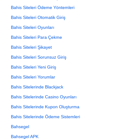
Bahis Siteleri Ödeme Yöntemleri
Bahis Siteleri Otomatik Giriş
Bahis Siteleri Oyunları
Bahis Siteleri Para Çekme
Bahis Siteleri Şikayet
Bahis Siteleri Sorunsuz Giriş
Bahis Siteleri Yeni Giriş
Bahis Siteleri Yorumlar
Bahis Sitelerinde Blackjack
Bahis Sitelerinde Casino Oyunları
Bahis Sitelerinde Kupon Oluşturma
Bahis Sitelerinde Ödeme Sistemleri
Bahsegel
Bahsegel APK