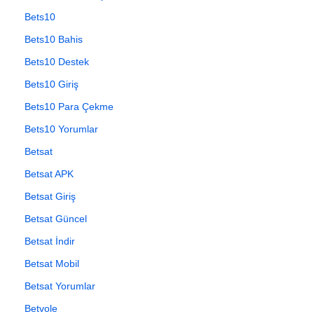
Bets10
Bets10 Bahis
Bets10 Destek
Bets10 Giriş
Bets10 Para Çekme
Bets10 Yorumlar
Betsat
Betsat APK
Betsat Giriş
Betsat Güncel
Betsat İndir
Betsat Mobil
Betsat Yorumlar
Betvole