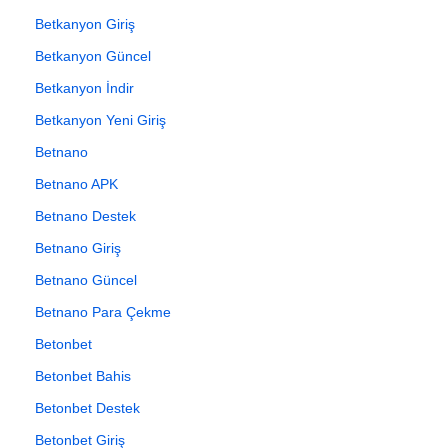
Betkanyon Giriş
Betkanyon Güncel
Betkanyon İndir
Betkanyon Yeni Giriş
Betnano
Betnano APK
Betnano Destek
Betnano Giriş
Betnano Güncel
Betnano Para Çekme
Betonbet
Betonbet Bahis
Betonbet Destek
Betonbet Giriş