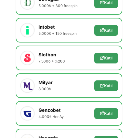
Katıl
5.000₺ + 300 freespin
Intobet
Katıl
5.000₺ + 150 freespin
Slotbon
Katıl
7.500₺ + %200
Milyar
Katıl
8.000₺
Genzobet
Katıl
4.000₺ Her Ay
Hovarda