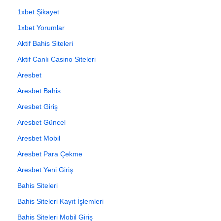
1xbet Şikayet
1xbet Yorumlar
Aktif Bahis Siteleri
Aktif Canlı Casino Siteleri
Aresbet
Aresbet Bahis
Aresbet Giriş
Aresbet Güncel
Aresbet Mobil
Aresbet Para Çekme
Aresbet Yeni Giriş
Bahis Siteleri
Bahis Siteleri Kayıt İşlemleri
Bahis Siteleri Mobil Giriş