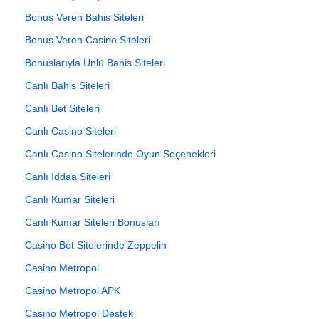
Bonus Veren Bahis Siteleri
Bonus Veren Casino Siteleri
Bonuslarıyla Ünlü Bahis Siteleri
Canlı Bahis Siteleri
Canlı Bet Siteleri
Canlı Casino Siteleri
Canlı Casino Sitelerinde Oyun Seçenekleri
Canlı İddaa Siteleri
Canlı Kumar Siteleri
Canlı Kumar Siteleri Bonusları
Casino Bet Sitelerinde Zeppelin
Casino Metropol
Casino Metropol APK
Casino Metropol Destek