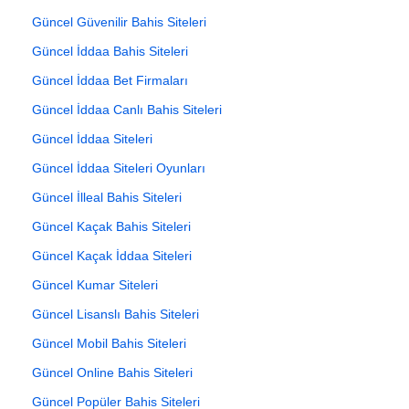
Güncel Güvenilir Bahis Siteleri
Güncel İddaa Bahis Siteleri
Güncel İddaa Bet Firmaları
Güncel İddaa Canlı Bahis Siteleri
Güncel İddaa Siteleri
Güncel İddaa Siteleri Oyunları
Güncel İlleal Bahis Siteleri
Güncel Kaçak Bahis Siteleri
Güncel Kaçak İddaa Siteleri
Güncel Kumar Siteleri
Güncel Lisanslı Bahis Siteleri
Güncel Mobil Bahis Siteleri
Güncel Online Bahis Siteleri
Güncel Popüler Bahis Siteleri