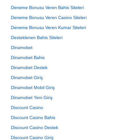
Deneme Bonusu Veren Bahis Siteleri
Deneme Bonusu Veren Casino Siteleri
Deneme Bonusu Veren Kumar Siteleri
Desteklenen Bahis Siteleri
Dinamobet
Dinamobet Bahis
Dinamobet Destek
Dinamobet Giriş
Dinamobet Mobil Giriş
Dinamobet Yeni Giriş
Discount Casino
Discount Casino Bahis
Discount Casino Destek
Discount Casino Giriş