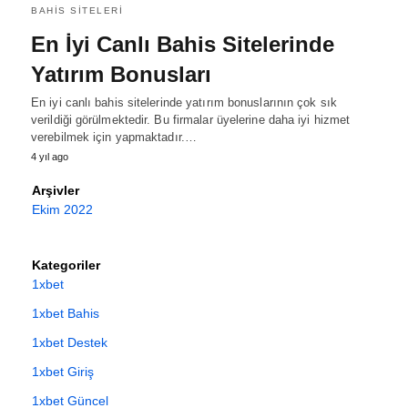
BAHIS SITELERI
En İyi Canlı Bahis Sitelerinde
Yatırım Bonusları
En iyi canlı bahis sitelerinde yatırım bonuslarının çok sık
verildiği görülmektedir. Bu firmalar üyelerine daha iyi hizmet
verebilmek için yapmaktadır.…
4 yıl ago
Arşivler
Ekim 2022
Kategoriler
1xbet
1xbet Bahis
1xbet Destek
1xbet Giriş
1xbet Güncel