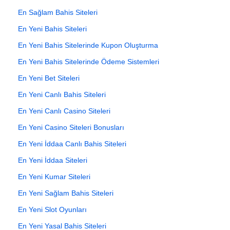
En Sağlam Bahis Siteleri
En Yeni Bahis Siteleri
En Yeni Bahis Sitelerinde Kupon Oluşturma
En Yeni Bahis Sitelerinde Ödeme Sistemleri
En Yeni Bet Siteleri
En Yeni Canlı Bahis Siteleri
En Yeni Canlı Casino Siteleri
En Yeni Casino Siteleri Bonusları
En Yeni İddaa Canlı Bahis Siteleri
En Yeni İddaa Siteleri
En Yeni Kumar Siteleri
En Yeni Sağlam Bahis Siteleri
En Yeni Slot Oyunları
En Yeni Yasal Bahis Siteleri