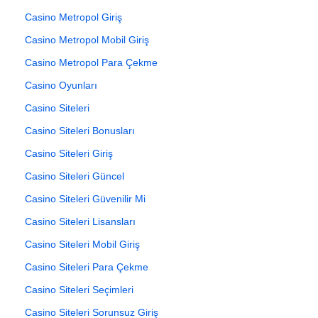
Casino Metropol Giriş
Casino Metropol Mobil Giriş
Casino Metropol Para Çekme
Casino Oyunları
Casino Siteleri
Casino Siteleri Bonusları
Casino Siteleri Giriş
Casino Siteleri Güncel
Casino Siteleri Güvenilir Mi
Casino Siteleri Lisansları
Casino Siteleri Mobil Giriş
Casino Siteleri Para Çekme
Casino Siteleri Seçimleri
Casino Siteleri Sorunsuz Giriş