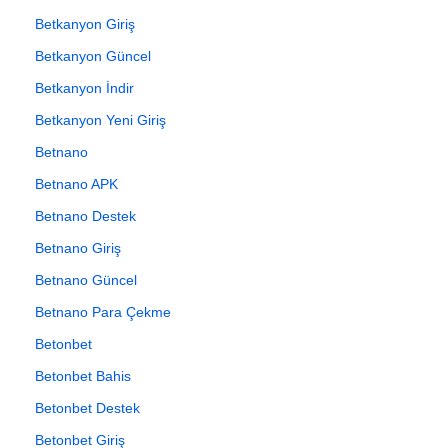
Betkanyon Giriş
Betkanyon Güncel
Betkanyon İndir
Betkanyon Yeni Giriş
Betnano
Betnano APK
Betnano Destek
Betnano Giriş
Betnano Güncel
Betnano Para Çekme
Betonbet
Betonbet Bahis
Betonbet Destek
Betonbet Giriş