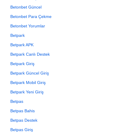
Betonbet Güncel
Betonbet Para Çekme
Betonbet Yorumlar
Betpark
Betpark APK
Betpark Canlı Destek
Betpark Giriş
Betpark Güncel Giriş
Betpark Mobil Giriş
Betpark Yeni Giriş
Betpas
Betpas Bahis
Betpas Destek
Betpas Giriş