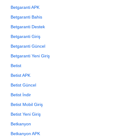
Betgaranti APK
Betgaranti Bahis
Betgaranti Destek
Betgaranti Giriş
Betgaranti Güncel
Betgaranti Yeni Giriş
Betist
Betist APK
Betist Güncel
Betist İndir
Betist Mobil Giriş
Betist Yeni Giriş
Betkanyon
Betkanyon APK