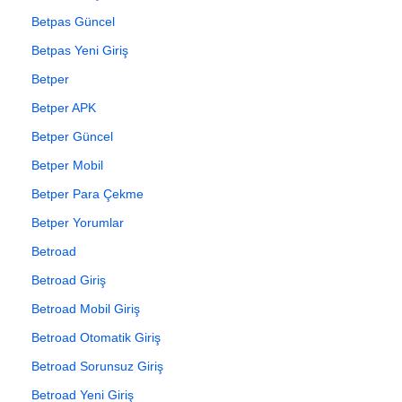
Betpas Güncel
Betpas Yeni Giriş
Betper
Betper APK
Betper Güncel
Betper Mobil
Betper Para Çekme
Betper Yorumlar
Betroad
Betroad Giriş
Betroad Mobil Giriş
Betroad Otomatik Giriş
Betroad Sorunsuz Giriş
Betroad Yeni Giriş