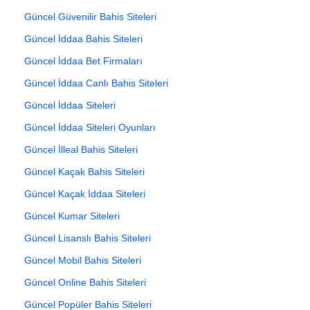
Güncel Güvenilir Bahis Siteleri
Güncel İddaa Bahis Siteleri
Güncel İddaa Bet Firmaları
Güncel İddaa Canlı Bahis Siteleri
Güncel İddaa Siteleri
Güncel İddaa Siteleri Oyunları
Güncel İlleal Bahis Siteleri
Güncel Kaçak Bahis Siteleri
Güncel Kaçak İddaa Siteleri
Güncel Kumar Siteleri
Güncel Lisanslı Bahis Siteleri
Güncel Mobil Bahis Siteleri
Güncel Online Bahis Siteleri
Güncel Popüler Bahis Siteleri