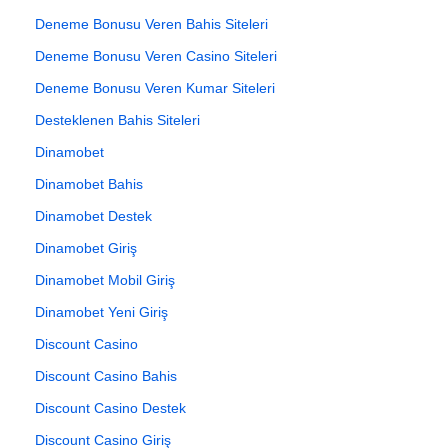
Deneme Bonusu Veren Bahis Siteleri
Deneme Bonusu Veren Casino Siteleri
Deneme Bonusu Veren Kumar Siteleri
Desteklenen Bahis Siteleri
Dinamobet
Dinamobet Bahis
Dinamobet Destek
Dinamobet Giriş
Dinamobet Mobil Giriş
Dinamobet Yeni Giriş
Discount Casino
Discount Casino Bahis
Discount Casino Destek
Discount Casino Giriş