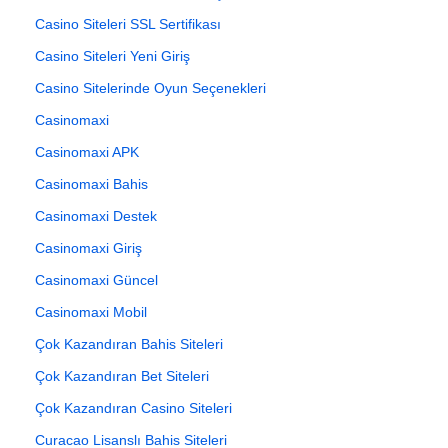
Casino Siteleri SSL Sertifikası
Casino Siteleri Yeni Giriş
Casino Sitelerinde Oyun Seçenekleri
Casinomaxi
Casinomaxi APK
Casinomaxi Bahis
Casinomaxi Destek
Casinomaxi Giriş
Casinomaxi Güncel
Casinomaxi Mobil
Çok Kazandıran Bahis Siteleri
Çok Kazandıran Bet Siteleri
Çok Kazandıran Casino Siteleri
Curacao Lisanslı Bahis Siteleri