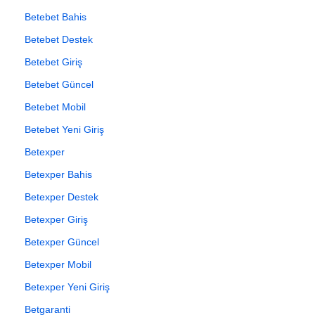
Betebet Bahis
Betebet Destek
Betebet Giriş
Betebet Güncel
Betebet Mobil
Betebet Yeni Giriş
Betexper
Betexper Bahis
Betexper Destek
Betexper Giriş
Betexper Güncel
Betexper Mobil
Betexper Yeni Giriş
Betgaranti