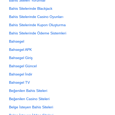
Bahis Siteleri Yorumlar
Bahis Sitelerinde Blackjack
Bahis Sitelerinde Casino Oyunları
Bahis Sitelerinde Kupon Oluşturma
Bahis Sitelerinde Ödeme Sistemleri
Bahsegel
Bahsegel APK
Bahsegel Giriş
Bahsegel Güncel
Bahsegel İndir
Bahsegel TV
Beğenilen Bahis Siteleri
Beğenilen Casino Siteleri
Belge İsteyen Bahis Siteleri