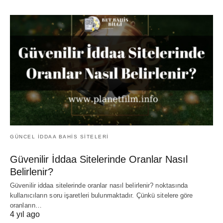
GÜNCEL İDDAA BAHIS SITELERI
Güvenilir İddaa Sitelerinde Oranlar Nasıl
Belirlenir?
Güvenilir iddaa sitelerinde oranlar nasıl belirlenir? noktasında
kullanıcıların soru işaretleri bulunmaktadır. Çünkü sitelere göre
oranların…
4 yıl ago