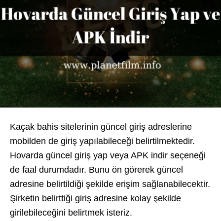
Kaçak bahis sitelerinin güncel giriş adreslerine
mobilden de giriş yapılabileceği belirtilmektedir.
Hovarda güncel giriş yap veya APK indir seçeneği
de faal durumdadır. Bunu ön görerek güncel
adresine belirtildiği şekilde erişim sağlanabilecektir.
Şirketin belirttiği giriş adresine kolay şekilde
girilebileceğini belirtmek isteriz.