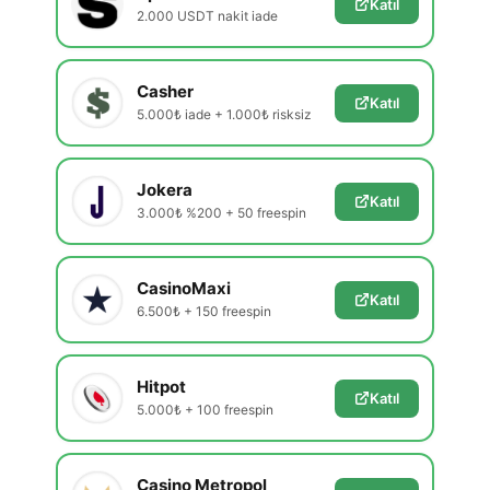
Katıl
2.000 USDT nakit iade
Casher
Katıl
5.000₺ iade + 1.000₺ risksiz
Jokera
Katıl
3.000₺ %200 + 50 freespin
CasinoMaxi
Katıl
6.500₺ + 150 freespin
Hitpot
Katıl
5.000₺ + 100 freespin
Casino Metropol