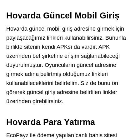
Hovarda Güncel Mobil Giriş
Hovarda güncel mobil giriş adresine girmek için
paylaşacağımız linkleri kullanabilirsiniz. Bununla
birlikte sitenin kendi APKsı da vardır. APK
üzerinden bet şirketine erişim sağlanabileceği
duyurulmuştur. Oyuncuların güncel adresine
girmek adına belirtmiş olduğumuz linkleri
kullanabileceklerini belirtelim. Siz de bunu ön
görerek güncel giriş adresine belirtilen linkler
üzerinden girebilirsiniz.
Hovarda Para Yatırma
EcoPayz ile ödeme yapılan canlı bahis sitesi