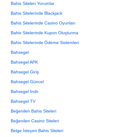
Bahis Siteleri Yorumlar
Bahis Sitelerinde Blackjack
Bahis Sitelerinde Casino Oyunları
Bahis Sitelerinde Kupon Oluşturma
Bahis Sitelerinde Ödeme Sistemleri
Bahsegel
Bahsegel APK
Bahsegel Giriş
Bahsegel Güncel
Bahsegel İndir
Bahsegel TV
Beğenilen Bahis Siteleri
Beğenilen Casino Siteleri
Belge İsteyen Bahis Siteleri