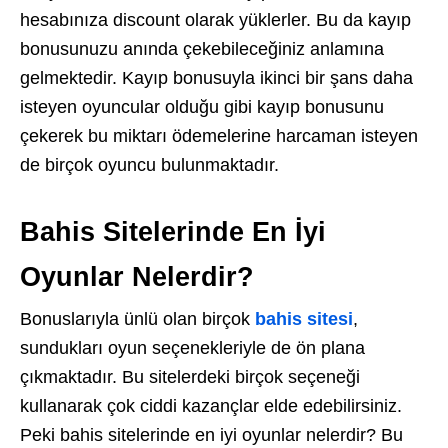
hesabınıza discount olarak yüklerler. Bu da kayıp
bonusunuzu anında çekebileceğiniz anlamına
gelmektedir. Kayıp bonusuyla ikinci bir şans daha
isteyen oyuncular olduğu gibi kayıp bonusunu
çekerek bu miktarı ödemelerine harcaman isteyen
de birçok oyuncu bulunmaktadır.
Bahis Sitelerinde En İyi
Oyunlar Nelerdir?
Bonuslarıyla ünlü olan birçok
bahis sitesi
,
sundukları oyun seçenekleriyle de ön plana
çıkmaktadır. Bu sitelerdeki birçok seçeneği
kullanarak çok ciddi kazançlar elde edebilirsiniz.
Peki bahis sitelerinde en iyi oyunlar nelerdir? Bu