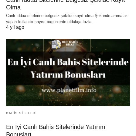
Olma
Canlı iddaa sitelerine belgesiz şekilde kayıt olma Şeklinde aramalar
yapan kullanıcı sayısı bugünlerde oldukça fazla…
4 yıl ago
BAHIS SITELERI
En İyi Canlı Bahis Sitelerinde Yatırım
Bonusları