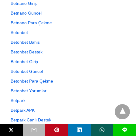
Betnano Giriş
Betnano Güncel
Betnano Para Çekme
Betonbet
Betonbet Bahis
Betonbet Destek
Betonbet Giriş
Betonbet Güncel
Betonbet Para Çekme
Betonbet Yorumlar
Betpark
Betpark APK
Betpark Canlı Destek
Betpark Giriş
L