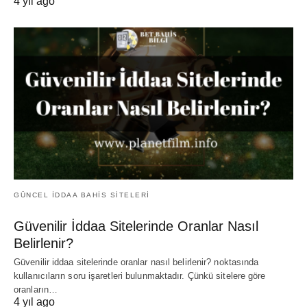
4 yıl ago
GÜNCEL İDDAA BAHIS SITELERI
Güvenilir İddaa Sitelerinde Oranlar Nasıl
Belirlenir?
Güvenilir iddaa sitelerinde oranlar nasıl belirlenir? noktasında
kullanıcıların soru işaretleri bulunmaktadır. Çünkü sitelere göre
oranların…
4 yıl ago