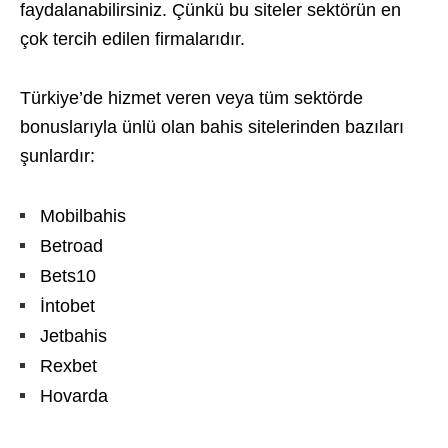
faydalanabilirsiniz.
Çünkü bu siteler sektörün en
çok tercih edilen firmalarıdır.
Türkiye’de hizmet veren veya tüm sektörde
bonuslarıyla ünlü olan bahis sitelerinden bazıları
şunlardır:
Mobilbahis
Betroad
Bets10
İntobet
Jetbahis
Rexbet
Hovarda