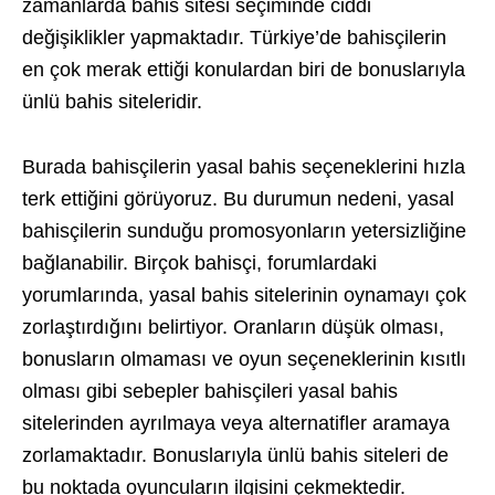
zamanlarda bahis sitesi seçiminde ciddi
değişiklikler yapmaktadır. Türkiye’de bahisçilerin
en çok merak ettiği konulardan biri de bonuslarıyla
ünlü bahis siteleridir.
Burada bahisçilerin yasal bahis seçeneklerini hızla
terk ettiğini görüyoruz. Bu durumun nedeni, yasal
bahisçilerin sunduğu promosyonların yetersizliğine
bağlanabilir. Birçok bahisçi, forumlardaki
yorumlarında, yasal bahis sitelerinin oynamayı çok
zorlaştırdığını belirtiyor. Oranların düşük olması,
bonusların olmaması ve oyun seçeneklerinin kısıtlı
olması gibi sebepler bahisçileri yasal bahis
sitelerinden ayrılmaya veya alternatifler aramaya
zorlamaktadır. Bonuslarıyla ünlü bahis siteleri de
bu noktada oyuncuların ilgisini çekmektedir.