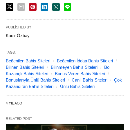
PUBLISHED BY
Kadir Özbay
TAGS:
Beğenilen Bahis Siteleri
Beğenilen İddaa Bahis Siteleri
Bilinen Bahis Siteleri
Bilinmeyen Bahis Siteleri
Bol
Kazançlı Bahis Siteleri
Bonus Veren Bahis Siteleri
Bonuslarıyla Ünlü Bahis Siteleri
Canlı Bahis Siteleri
Çok
Kazandıran Bahis Siteleri
Ünlü Bahis Siteleri
4 YIL AGO
RELATED POST