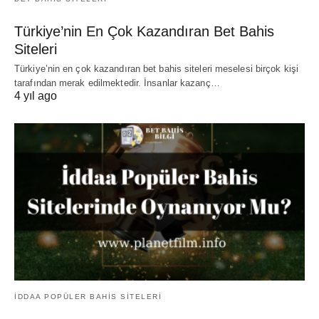
Türkiye’nin En Çok Kazandıran Bet Bahis
Siteleri
Türkiye’nin en çok kazandıran bet bahis siteleri meselesi birçok kişi
tarafından merak edilmektedir. İnsanlar kazanç…
4 yıl ago
İDDAA POPÜLER BAHIS SITELERI