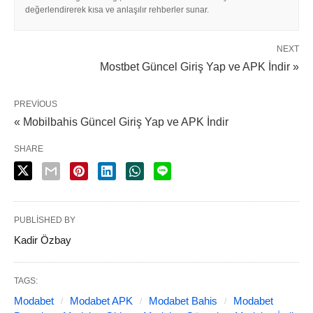
değerlendirerek kısa ve anlaşılır rehberler sunar.
NEXT
Mostbet Güncel Giriş Yap ve APK İndir »
PREVIOUS
« Mobilbahis Güncel Giriş Yap ve APK İndir
SHARE
PUBLISHED BY
Kadir Özbay
TAGS:
Modabet
Modabet APK
Modabet Bahis
Modabet