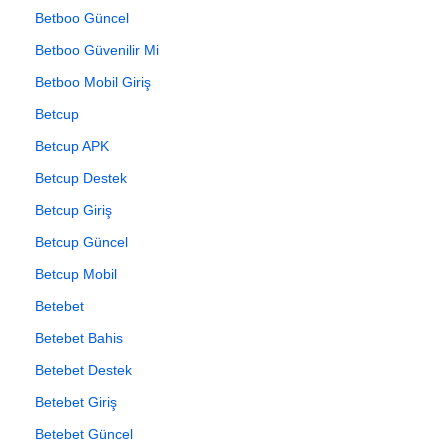
Betboo Güncel
Betboo Güvenilir Mi
Betboo Mobil Giriş
Betcup
Betcup APK
Betcup Destek
Betcup Giriş
Betcup Güncel
Betcup Mobil
Betebet
Betebet Bahis
Betebet Destek
Betebet Giriş
Betebet Güncel