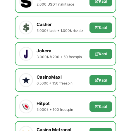
Katıl
2.000 USDT nakit iade
Casher
Katıl
5.000₺ iade + 1.000₺ risksiz
Jokera
Katıl
3.000₺ %200 + 50 freespin
CasinoMaxi
Katıl
6.500₺ + 150 freespin
Hitpot
Katıl
5.000₺ + 100 freespin
Casino Metropol