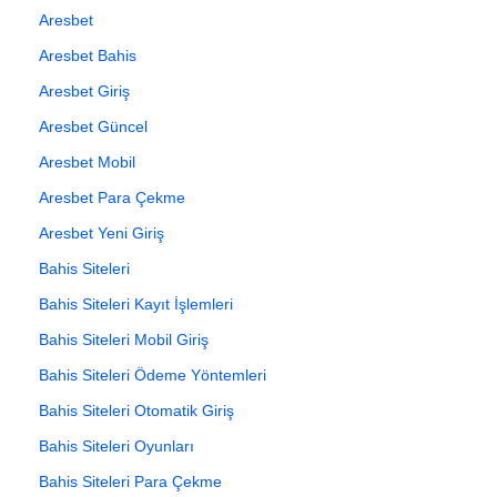
Aresbet
Aresbet Bahis
Aresbet Giriş
Aresbet Güncel
Aresbet Mobil
Aresbet Para Çekme
Aresbet Yeni Giriş
Bahis Siteleri
Bahis Siteleri Kayıt İşlemleri
Bahis Siteleri Mobil Giriş
Bahis Siteleri Ödeme Yöntemleri
Bahis Siteleri Otomatik Giriş
Bahis Siteleri Oyunları
Bahis Siteleri Para Çekme