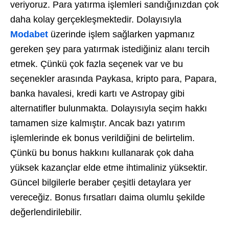
veriyoruz. Para yatırma işlemleri sandığınızdan çok
daha kolay gerçekleşmektedir. Dolayısıyla
Modabet
üzerinde işlem sağlarken yapmanız
gereken şey para yatırmak istediğiniz alanı tercih
etmek. Çünkü çok fazla seçenek var ve bu
seçenekler arasında Paykasa, kripto para, Papara,
banka havalesi, kredi kartı ve Astropay gibi
alternatifler bulunmakta. Dolayısıyla seçim hakkı
tamamen size kalmıştır. Ancak bazı yatırım
işlemlerinde ek bonus verildiğini de belirtelim.
Çünkü bu bonus hakkını kullanarak çok daha
yüksek kazançlar elde etme ihtimaliniz yüksektir.
Güncel bilgilerle beraber çeşitli detaylara yer
vereceğiz. Bonus fırsatları daima olumlu şekilde
değerlendirilebilir.