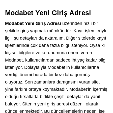
Modabet Yeni Giriş Adresi
Modabet Yeni Giriş Adresi
üzerinden hızlı bir
şekilde giriş yapmak mümkündür. Kayıt işlemleriyle
ilgili şu detayları da aktaralım. Diğer sitelerde kayıt
işlemlerinde çok daha fazla bilgi isteniyor. Oysa ki
kişisel bilgilere ve korunumuna önem veren
Modabet, kullanıcılardan sadece ihtiyaç kadar bilgi
isteniyor. Dolayısıyla Modabet’in kullanıcılarına
verdiği önemi burada bir kez daha görmüş
oluyoruz. Son zamanlara damgasını vuran site,
yine farkını ortaya koymaktadır. Modabet’in içermiş
olduğu fırsatlarla birlikte çeşitli detaylar da yanıt
buluyor. Sitenin yeni giriş adresi düzenli olarak
güncellenmektedir. Bu güncellemelerin nedeni ise