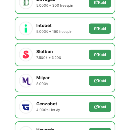
Katıl
5.000₺ + 300 freespin
Intobet
Katıl
5.000₺ + 150 freespin
Slotbon
Katıl
7.500₺ + %200
Milyar
Katıl
8.000₺
Genzobet
Katıl
4.000₺ Her Ay
Hovarda