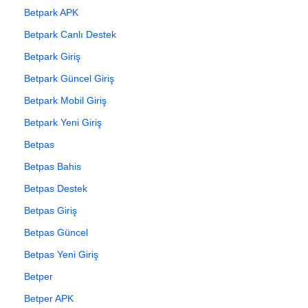
Betpark APK
Betpark Canlı Destek
Betpark Giriş
Betpark Güncel Giriş
Betpark Mobil Giriş
Betpark Yeni Giriş
Betpas
Betpas Bahis
Betpas Destek
Betpas Giriş
Betpas Güncel
Betpas Yeni Giriş
Betper
Betper APK