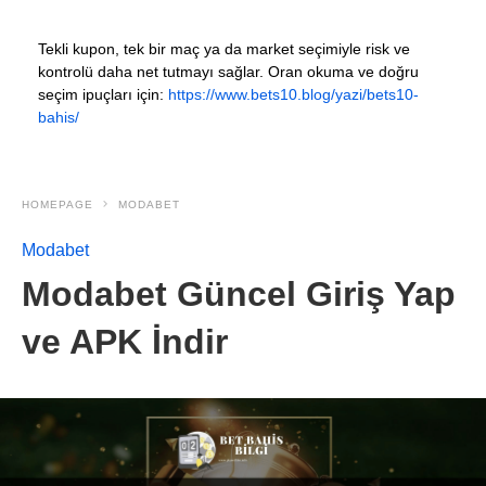
Tekli kupon, tek bir maç ya da market seçimiyle risk ve
kontrolü daha net tutmayı sağlar. Oran okuma ve doğru
seçim ipuçları için:
https://www.bets10.blog/yazi/bets10-
bahis/
HOMEPAGE
MODABET
Modabet
Modabet Güncel Giriş Yap
ve APK İndir