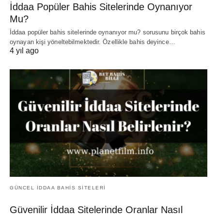
İddaa Popüler Bahis Sitelerinde Oynanıyor
Mu?
İddaa popüler bahis sitelerinde oynanıyor mu? sorusunu birçok bahis
oynayan kişi yöneltebilmektedir. Özellikle bahis deyince…
4 yıl ago
GÜNCEL İDDAA BAHIS SITELERI
Güvenilir İddaa Sitelerinde Oranlar Nasıl