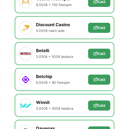
Katıl
8.000₺ + 150 freespin
Discount Casino
Katıl
5.000₺ nakit iade
Betelli
Katıl
5.050₺ + 500₺ bedava
Betchip
Katıl
6.000₺ + 80 freespin
Winnit
Katıl
5.000₺ + 500₺ bedava
Davegas