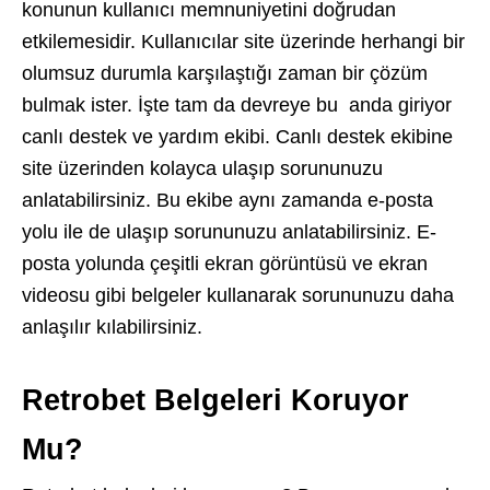
konunun kullanıcı memnuniyetini doğrudan
etkilemesidir. Kullanıcılar site üzerinde herhangi bir
olumsuz durumla karşılaştığı zaman bir çözüm
bulmak ister. İşte tam da devreye bu anda giriyor
canlı destek ve yardım ekibi. Canlı destek ekibine
site üzerinden kolayca ulaşıp sorununuzu
anlatabilirsiniz. Bu ekibe aynı zamanda e-posta
yolu ile de ulaşıp sorununuzu anlatabilirsiniz. E-
posta yolunda çeşitli ekran görüntüsü ve ekran
videosu gibi belgeler kullanarak sorununuzu daha
anlaşılır kılabilirsiniz.
Retrobet Belgeleri Koruyor
Mu?