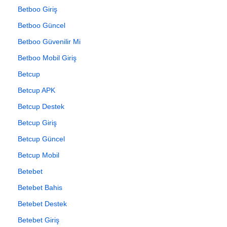
Betboo Giriş
Betboo Güncel
Betboo Güvenilir Mi
Betboo Mobil Giriş
Betcup
Betcup APK
Betcup Destek
Betcup Giriş
Betcup Güncel
Betcup Mobil
Betebet
Betebet Bahis
Betebet Destek
Betebet Giriş