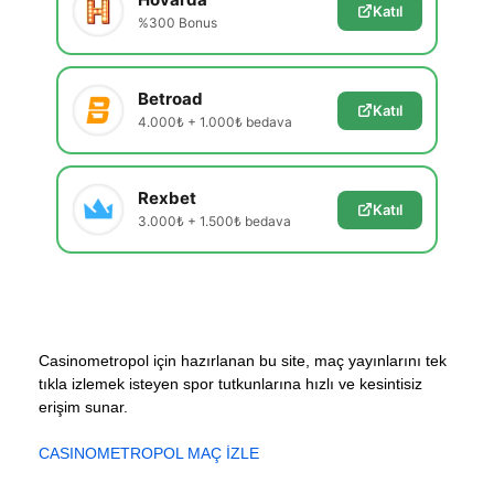
Katıl
%300 Bonus
Betroad
Katıl
4.000₺ + 1.000₺ bedava
Rexbet
Katıl
3.000₺ + 1.500₺ bedava
Casinometropol için hazırlanan bu site, maç yayınlarını tek
tıkla izlemek isteyen spor tutkunlarına hızlı ve kesintisiz
erişim sunar.
CASINOMETROPOL MAÇ İZLE