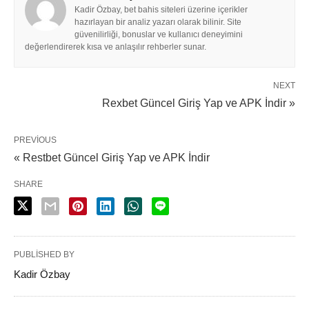
Kadir Özbay, bet bahis siteleri üzerine içerikler
hazırlayan bir analiz yazarı olarak bilinir. Site
güvenilirliği, bonuslar ve kullanıcı deneyimini
değerlendirerek kısa ve anlaşılır rehberler sunar.
NEXT
Rexbet Güncel Giriş Yap ve APK İndir »
PREVIOUS
« Restbet Güncel Giriş Yap ve APK İndir
SHARE
PUBLISHED BY
Kadir Özbay