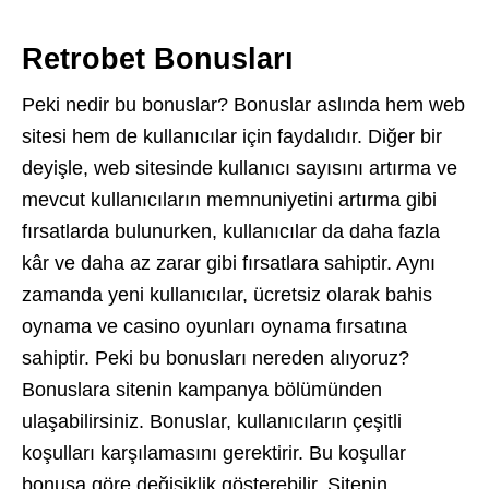
Retrobet Bonusları
Peki nedir bu bonuslar? Bonuslar aslında hem web
sitesi hem de kullanıcılar için faydalıdır. Diğer bir
deyişle, web sitesinde kullanıcı sayısını artırma ve
mevcut kullanıcıların memnuniyetini artırma gibi
fırsatlarda bulunurken, kullanıcılar da daha fazla
kâr ve daha az zarar gibi fırsatlara sahiptir. Aynı
zamanda yeni kullanıcılar, ücretsiz olarak bahis
oynama ve casino oyunları oynama fırsatına
sahiptir. Peki bu bonusları nereden alıyoruz?
Bonuslara sitenin kampanya bölümünden
ulaşabilirsiniz. Bonuslar, kullanıcıların çeşitli
koşulları karşılamasını gerektirir. Bu koşullar
bonusa göre değişiklik gösterebilir. Sitenin