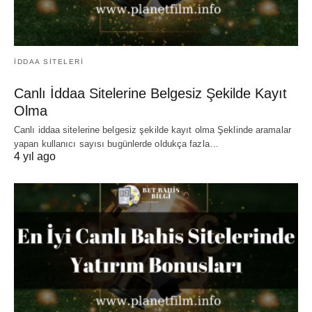
İDDAA SITELERI
Canlı İddaa Sitelerine Belgesiz Şekilde Kayıt
Olma
Canlı iddaa sitelerine belgesiz şekilde kayıt olma Şeklinde aramalar
yapan kullanıcı sayısı bugünlerde oldukça fazla…
4 yıl ago