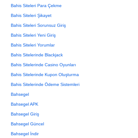
Bahis Siteleri Para Çekme
Bahis Siteleri Şikayet
Bahis Siteleri Sorunsuz Giriş
Bahis Siteleri Yeni Giriş
Bahis Siteleri Yorumlar
Bahis Sitelerinde Blackjack
Bahis Sitelerinde Casino Oyunları
Bahis Sitelerinde Kupon Oluşturma
Bahis Sitelerinde Ödeme Sistemleri
Bahsegel
Bahsegel APK
Bahsegel Giriş
Bahsegel Güncel
Bahsegel İndir