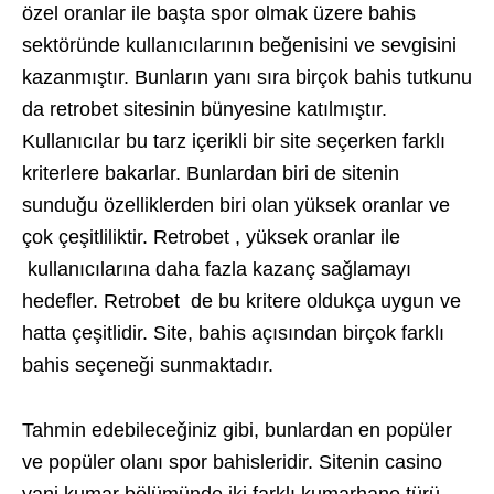
özel oranlar ile başta spor olmak üzere bahis
sektöründe kullanıcılarının beğenisini ve sevgisini
kazanmıştır. Bunların yanı sıra birçok bahis tutkunu
da retrobet sitesinin bünyesine katılmıştır.
Kullanıcılar bu tarz içerikli bir site seçerken farklı
kriterlere bakarlar. Bunlardan biri de sitenin
sunduğu özelliklerden biri olan yüksek oranlar ve
çok çeşitliliktir. Retrobet , yüksek oranlar ile
kullanıcılarına daha fazla kazanç sağlamayı
hedefler. Retrobet de bu kritere oldukça uygun ve
hatta çeşitlidir. Site, bahis açısından birçok farklı
bahis seçeneği sunmaktadır.
Tahmin edebileceğiniz gibi, bunlardan en popüler
ve popüler olanı spor bahisleridir. Sitenin casino
yani kumar bölümünde iki farklı kumarhane türü