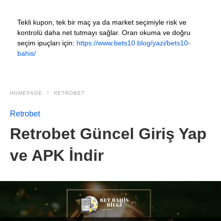
Tekli kupon, tek bir maç ya da market seçimiyle risk ve
kontrolü daha net tutmayı sağlar. Oran okuma ve doğru
seçim ipuçları için:
https://www.bets10.blog/yazi/bets10-
bahis/
HOMEPAGE
RETROBET
Retrobet
Retrobet Güncel Giriş Yap
ve APK İndir