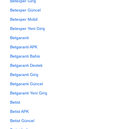
Betexper Giriş
Betexper Güncel
Betexper Mobil
Betexper Yeni Giriş
Betgaranti
Betgaranti APK
Betgaranti Bahis
Betgaranti Destek
Betgaranti Giriş
Betgaranti Güncel
Betgaranti Yeni Giriş
Betist
Betist APK
Betist Güncel