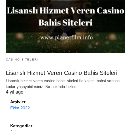
CASINO SITELERI
Lisanslı Hizmet Veren Casino Bahis Siteleri
Lisanslı hizmet veren casino bahis siteleri ile kaliteli bahsi sonuna
kadar yaşayabilirsiniz. Bu noktada bizleri…
4 yıl ago
Arşivler
Ekim 2022
Kategoriler