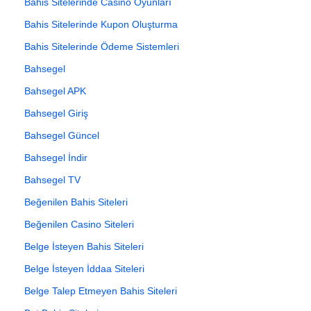
Bahis Sitelerinde Casino Oyunları
Bahis Sitelerinde Kupon Oluşturma
Bahis Sitelerinde Ödeme Sistemleri
Bahsegel
Bahsegel APK
Bahsegel Giriş
Bahsegel Güncel
Bahsegel İndir
Bahsegel TV
Beğenilen Bahis Siteleri
Beğenilen Casino Siteleri
Belge İsteyen Bahis Siteleri
Belge İsteyen İddaa Siteleri
Belge Talep Etmeyen Bahis Siteleri