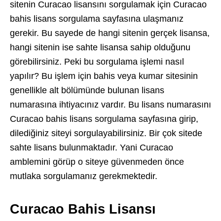
sitenin Curacao lisansını sorgulamak için Curacao
bahis lisans sorgulama sayfasına ulaşmanız
gerekir. Bu sayede de hangi sitenin gerçek lisansa,
hangi sitenin ise sahte lisansa sahip olduğunu
görebilirsiniz. Peki bu sorgulama işlemi nasıl
yapılır? Bu işlem için bahis veya kumar sitesinin
genellikle alt bölümünde bulunan lisans
numarasına ihtiyacınız vardır. Bu lisans numarasını
Curacao bahis lisans sorgulama sayfasına girip,
dilediğiniz siteyi sorgulayabilirsiniz. Bir çok sitede
sahte lisans bulunmaktadır. Yani Curacao
amblemini görüp o siteye güvenmeden önce
mutlaka sorgulamanız gerekmektedir.
Curacao Bahis Lisansı