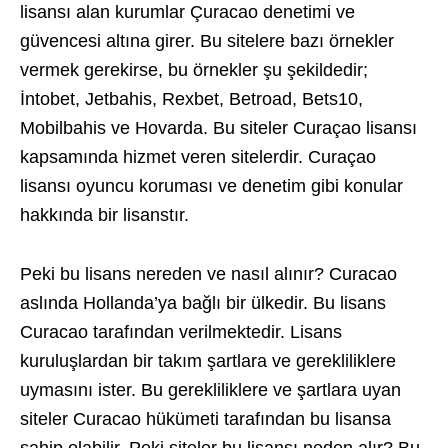
lisansı alan kurumlar Çuracao denetimi ve
güvencesi altına girer. Bu sitelere bazı örnekler
vermek gerekirse, bu örnekler şu şekildedir;
İntobet, Jetbahis, Rexbet, Betroad, Bets10,
Mobilbahis ve Hovarda. Bu siteler Curaçao lisansı
kapsamında hizmet veren sitelerdir. Curaçao
lisansı oyuncu koruması ve denetim gibi konular
hakkında bir lisanstır.
Peki bu lisans nereden ve nasıl alınır? Curacao
aslında Hollanda’ya bağlı bir ülkedir. Bu lisans
Curacao tarafından verilmektedir. Lisans
kuruluşlardan bir takım şartlara ve gerekliliklere
uymasını ister. Bu gerekliliklere ve şartlara uyan
siteler Curacao hükümeti tarafından bu lisansa
sahip olabilir. Peki siteler bu lisansı neden alır? Bu