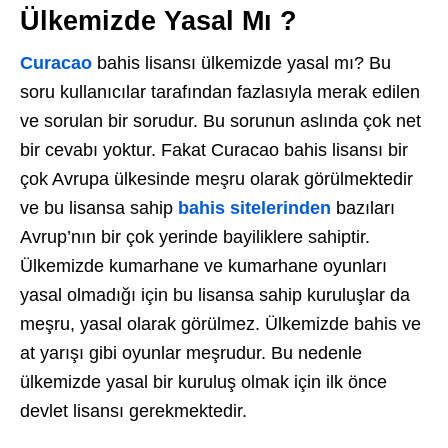
Ülkemizde Yasal Mı ?
Curacao
bahis lisansı ülkemizde yasal mı? Bu
soru kullanıcılar tarafından fazlasıyla merak edilen
ve sorulan bir sorudur. Bu sorunun aslında çok net
bir cevabı yoktur. Fakat Curacao bahis lisansı bir
çok Avrupa ülkesinde meşru olarak görülmektedir
ve bu lisansa sahip
bahis sitelerinden
bazıları
Avrup’nın bir çok yerinde bayiliklere sahiptir.
Ülkemizde kumarhane ve kumarhane oyunları
yasal olmadığı için bu lisansa sahip kuruluşlar da
meşru, yasal olarak görülmez. Ülkemizde bahis ve
at yarışı gibi oyunlar meşrudur. Bu nedenle
ülkemizde yasal bir kuruluş olmak için ilk önce
devlet lisansı gerekmektedir.