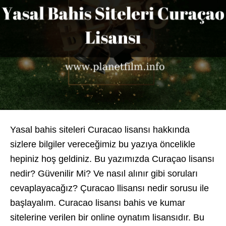
Yasal bahis siteleri Curacao lisansı hakkında
sizlere bilgiler vereceğimiz bu yazıya öncelikle
hepiniz hoş geldiniz. Bu yazımızda Curaçao lisansı
nedir? Güvenilir Mi? Ve nasıl alınır gibi soruları
cevaplayacağız? Çuracao llisansı nedir sorusu ile
başlayalım. Curacao lisansı bahis ve kumar
sitelerine verilen bir online oynatım lisansıdır. Bu