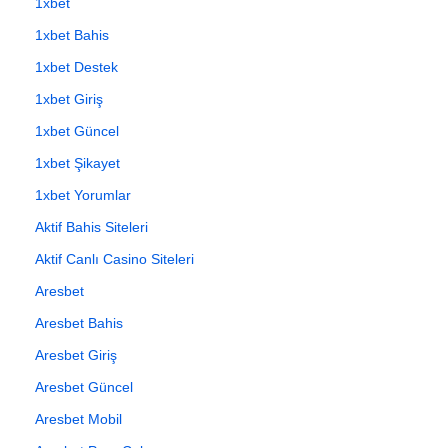
1xbet
1xbet Bahis
1xbet Destek
1xbet Giriş
1xbet Güncel
1xbet Şikayet
1xbet Yorumlar
Aktif Bahis Siteleri
Aktif Canlı Casino Siteleri
Aresbet
Aresbet Bahis
Aresbet Giriş
Aresbet Güncel
Aresbet Mobil