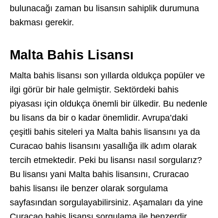
bulunacağı zaman bu lisansın sahiplik durumuna
bakması gerekir.
Malta Bahis Lisansı
Malta bahis lisansı son yıllarda oldukça popüler ve
ilgi görür bir hale gelmiştir. Sektördeki bahis
piyasası için oldukça önemli bir ülkedir. Bu nedenle
bu lisans da bir o kadar önemlidir. Avrupa’daki
çeşitli bahis siteleri ya Malta bahis lisansını ya da
Curacao bahis lisansını yasallığa ilk adım olarak
tercih etmektedir. Peki bu lisansı nasıl sorgularız?
Bu lisansı yani Malta bahis lisansını, Cruracao
bahis lisansı ile benzer olarak sorgulama
sayfasından sorgulayabilirsiniz. Aşamaları da yine
Curacao bahis lisansı sorgulama ile benzerdir.