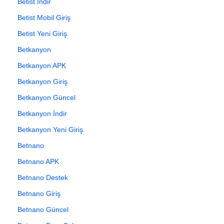
Betist İndir
Betist Mobil Giriş
Betist Yeni Giriş
Betkanyon
Betkanyon APK
Betkanyon Giriş
Betkanyon Güncel
Betkanyon İndir
Betkanyon Yeni Giriş
Betnano
Betnano APK
Betnano Destek
Betnano Giriş
Betnano Güncel