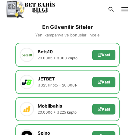
En Güvenilir Siteler
Yeni kampanya ve bonusları incele
Type
Bets10
your
Katıl
searc
20.000₺ + %300 kripto
query
and
hit
enter:
JETBET
Katıl
%325 kripto + 20.000₺
Mobilbahis
Katıl
20.000₺ + %225 kripto
Spino