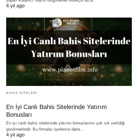
yapan kullanıcı sayısı bugünlerde oldukça fazla…
4 yıl ago
BAHIS SITELERI
En İyi Canlı Bahis Sitelerinde Yatırım
Bonusları
En iyi canlı bahis sitelerinde yatırım bonuslarının çok sık verildiği
görülmektedir. Bu firmalar üyelerine daha…
4 yıl ago