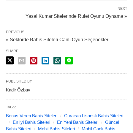
NEXT
Yasal Kumar Sitelerinde Rulet Oyunu Oynama »
PREVIOUS
« Sektörde Bahis Siteleri Canlı Oyun Seçenekleri
SHARE
PUBLISHED BY
Kadir Özbay
TAGS:
Bonus Veren Bahis Siteleri
Curacao Lisanslı Bahis Siteleri
En İyi Bahis Siteleri
En Yeni Bahis Siteleri
Güncel
Bahis Siteleri
Mobil Bahis Siteleri
Mobil Canlı Bahis