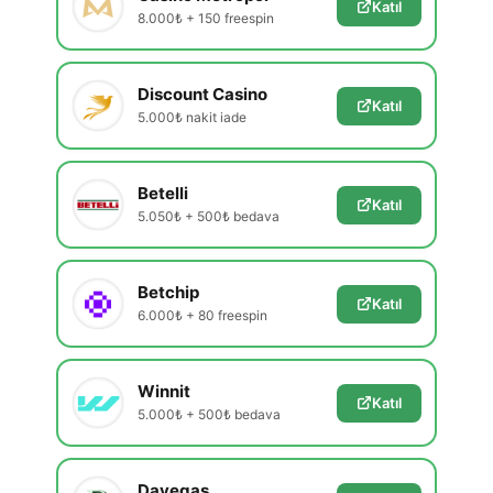
Katıl
8.000₺ + 150 freespin
Discount Casino
Katıl
5.000₺ nakit iade
Betelli
Katıl
5.050₺ + 500₺ bedava
Betchip
Katıl
6.000₺ + 80 freespin
Winnit
Katıl
5.000₺ + 500₺ bedava
Davegas