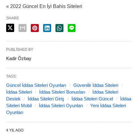
« 2022 Güncel En İyi Bahis Siteleri
SHARE
PUBLISHED BY
Kadir Özbay
TAGS:
Güncel İddaa Siteleri Oyunları
Güvenilir İddaa Siteleri
İddaa Siteleri
İddaa Siteleri Bonusları
İddaa Siteleri
Destek
İddaa Siteleri Giriş
İddaa Siteleri Güncel
İddaa
Siteleri Mobil
İddaa Siteleri Oyunları
Yeni İddaa Siteleri
Oyunları
4 YIL AGO