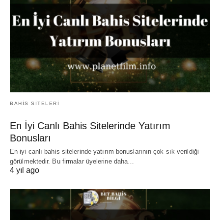
BAHIS SITELERI
En İyi Canlı Bahis Sitelerinde Yatırım
Bonusları
En iyi canlı bahis sitelerinde yatırım bonuslarının çok sık verildiği
görülmektedir. Bu firmalar üyelerine daha…
4 yıl ago