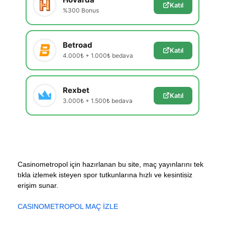
Katıl
%300 Bonus
Betroad
Katıl
4.000₺ + 1.000₺ bedava
Rexbet
Katıl
3.000₺ + 1.500₺ bedava
Casinometropol için hazırlanan bu site, maç yayınlarını tek
tıkla izlemek isteyen spor tutkunlarına hızlı ve kesintisiz
erişim sunar.
CASINOMETROPOL MAÇ İZLE