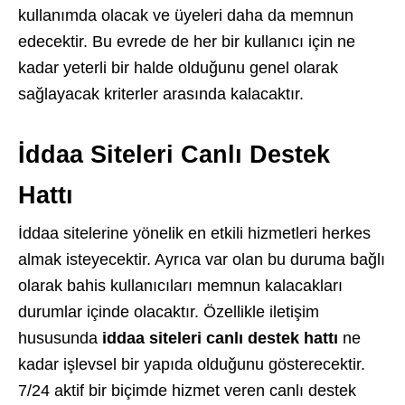
kullanımda olacak ve üyeleri daha da memnun
edecektir. Bu evrede de her bir kullanıcı için ne
kadar yeterli bir halde olduğunu genel olarak
sağlayacak kriterler arasında kalacaktır.
İddaa Siteleri Canlı Destek
Hattı
İddaa sitelerine yönelik en etkili hizmetleri herkes
almak isteyecektir. Ayrıca var olan bu duruma bağlı
olarak bahis kullanıcıları memnun kalacakları
durumlar içinde olacaktır. Özellikle iletişim
hususunda
iddaa siteleri canlı destek hattı
ne
kadar işlevsel bir yapıda olduğunu gösterecektir.
7/24 aktif bir biçimde hizmet veren canlı destek