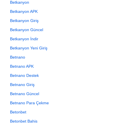
Betkanyon
Betkanyon APK
Betkanyon Giriş
Betkanyon Güncel
Betkanyon İndir
Betkanyon Yeni Giriş
Betnano
Betnano APK
Betnano Destek
Betnano Giriş
Betnano Güncel
Betnano Para Çekme
Betonbet
Betonbet Bahis