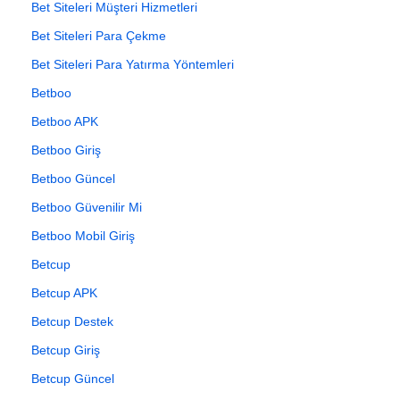
Bet Siteleri Müşteri Hizmetleri
Bet Siteleri Para Çekme
Bet Siteleri Para Yatırma Yöntemleri
Betboo
Betboo APK
Betboo Giriş
Betboo Güncel
Betboo Güvenilir Mi
Betboo Mobil Giriş
Betcup
Betcup APK
Betcup Destek
Betcup Giriş
Betcup Güncel