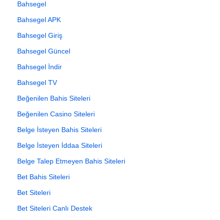
Bahsegel
Bahsegel APK
Bahsegel Giriş
Bahsegel Güncel
Bahsegel İndir
Bahsegel TV
Beğenilen Bahis Siteleri
Beğenilen Casino Siteleri
Belge İsteyen Bahis Siteleri
Belge İsteyen İddaa Siteleri
Belge Talep Etmeyen Bahis Siteleri
Bet Bahis Siteleri
Bet Siteleri
Bet Siteleri Canlı Destek